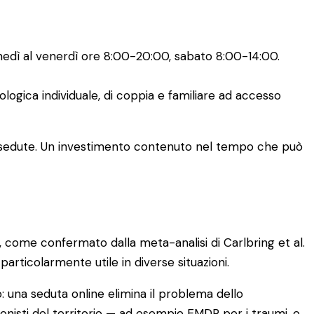
nedì al venerdì ore 8:00-20:00, sabato 8:00-14:00.
logica individuale, di coppia e familiare ad accesso
-12 sedute. Un investimento contenuto nel tempo che può
i, come confermato dalla meta-analisi di Carlbring et al.
particolarmente utile in diverse situazioni.
o: una seduta online elimina il problema dello
nisti del territorio — ad esempio EMDR per i traumi, o