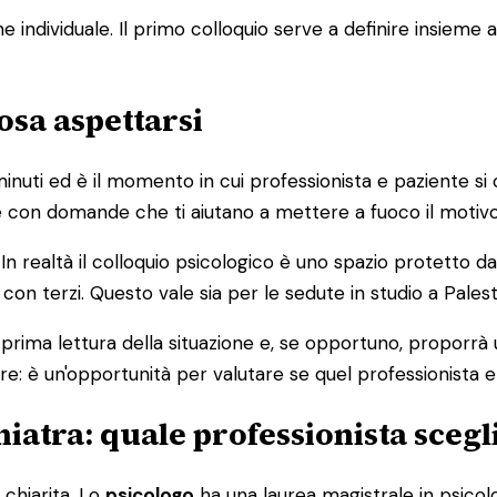
 individuale. Il primo colloquio serve a definire insieme al
osa aspettarsi
inuti ed è il momento in cui professionista e paziente s
e con domande che ti aiutano a mettere a fuoco il motivo 
In realtà il colloquio psicologico è uno spazio protetto d
 con terzi. Questo vale sia per le sedute in studio a Palest
na prima lettura della situazione e, se opportuno, proporrà
: è un'opportunità per valutare se quel professionista e 
hiatra: quale professionista scegl
 chiarita. Lo
psicologo
ha una laurea magistrale in psicolog