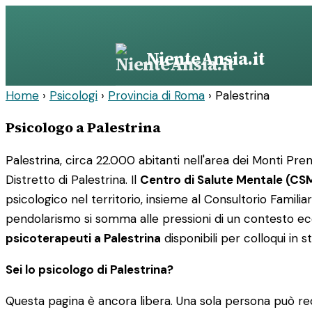
Vai
al
contenuto
NienteAnsia.it
Home
›
Psicologi
›
Provincia di Roma
›
Palestrina
Psicologo a Palestrina
Palestrina, circa 22.000 abitanti nell'area dei Monti Pren
Distretto di Palestrina. Il
Centro di Salute Mentale (CSM
psicologico nel territorio, insieme al Consultorio Famili
pendolarismo si somma alle pressioni di un contesto eco
psicoterapeuti a Palestrina
disponibili per colloqui in s
Sei lo psicologo di Palestrina?
Questa pagina è ancora libera. Una sola persona può rec