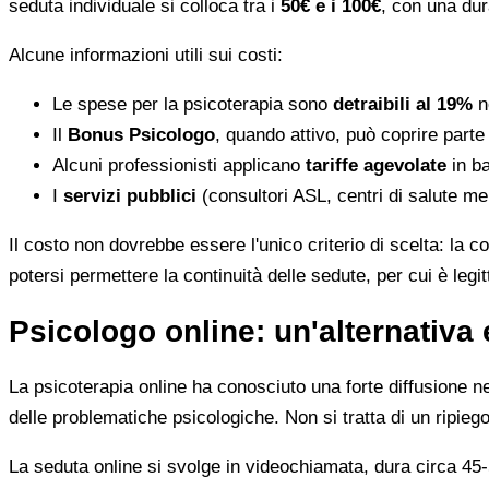
seduta individuale si colloca tra i
50€ e i 100€
, con una dur
Alcune informazioni utili sui costi:
Le spese per la psicoterapia sono
detraibili al 19%
ne
Il
Bonus Psicologo
, quando attivo, può coprire parte
Alcuni professionisti applicano
tariffe agevolate
in ba
I
servizi pubblici
(consultori ASL, centri di salute me
Il costo non dovrebbe essere l'unico criterio di scelta: la c
potersi permettere la continuità delle sedute, per cui è leg
Psicologo online: un'alternativa 
La psicoterapia online ha conosciuto una forte diffusione neg
delle problematiche psicologiche. Non si tratta di un ripiego
La seduta online si svolge in videochiamata, dura circa 45-5