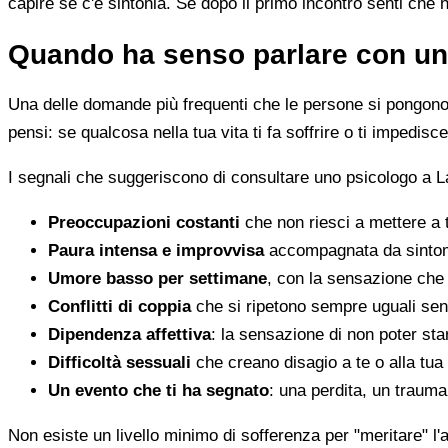
capire se c'è sintonia. Se dopo il primo incontro senti che 
Quando ha senso parlare con un
Una delle domande più frequenti che le persone si pongono 
pensi: se qualcosa nella tua vita ti fa soffrire o ti impedi
I segnali che suggeriscono di consultare uno psicologo a L
Preoccupazioni costanti
che non riesci a mettere a 
Paura intensa e improvvisa
accompagnata da sintomi 
Umore basso per settimane
, con la sensazione che 
Conflitti di coppia
che si ripetono sempre uguali sen
Dipendenza affettiva
: la sensazione di non poter star
Difficoltà sessuali
che creano disagio a te o alla tua
Un evento che ti ha segnato
: una perdita, un traum
Non esiste un livello minimo di sofferenza per "meritare" l'