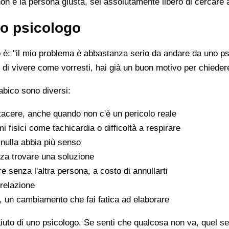
non è la persona giusta, sei assolutamente libero di cercare 
o psicologo
è: "il mio problema è abbastanza serio da andare da uno psi
sce di vivere come vorresti, hai già un buon motivo per chiede
abico sono diversi:
tacere, anche quando non c'è un pericolo reale
fisici come tachicardia o difficoltà a respirare
nulla abbia più senso
za trovare una soluzione
e senza l'altra persona, a costo di annullarti
 relazione
a, un cambiamento che fai fatica ad elaborare
aiuto di uno psicologo. Se senti che qualcosa non va, quel sen