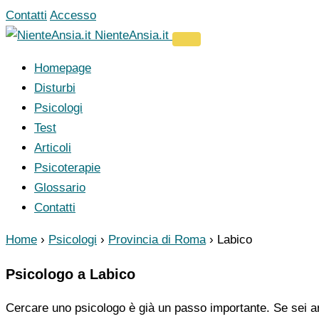
Vai
Contatti
Accesso
al
NienteAnsia.it
contenuto
Homepage
Disturbi
Psicologi
Test
Articoli
Psicoterapie
Glossario
Contatti
Home
›
Psicologi
›
Provincia di Roma
›
Labico
Psicologo a Labico
Cercare uno psicologo è già un passo importante. Se sei ar