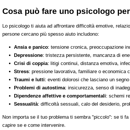
Cosa può fare uno psicologo per
Lo psicologo ti aiuta ad affrontare difficoltà emotive, relaz
persone cercano più spesso aiuto includono:
Ansia e panico
: tensione cronica, preoccupazione inco
Depressione
: tristezza persistente, mancanza di en
Crisi di coppia
: litigi continui, distanza emotiva, infed
Stress
: pressione lavorativa, familiare o economica 
Traumi e lutti
: eventi dolorosi che lasciano un segno d
Problemi di autostima
: insicurezza, senso di inadegu
Dipendenze affettive e comportamentali
: schemi re
Sessualità
: difficoltà sessuali, calo del desiderio, pr
Non importa se il tuo problema ti sembra "piccolo": se ti fa 
capire se e come intervenire.