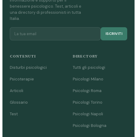
Informazione e supporto per il
benessere psicologico. Test, articoli e
una directory di professionisti in tutta
Italia.
ISCRIVITI
CONTENUTI
DIRECTORY
Disturbi psicologici
Tutti gli psicologi
Psicoterapie
Psicologi Milano
Articoli
Psicologi Roma
Glossario
Psicologi Torino
Test
Psicologi Napoli
Psicologi Bologna