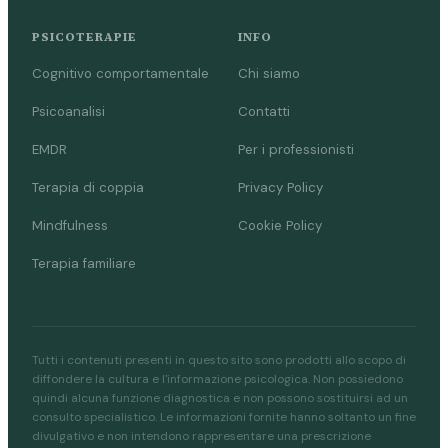
PSICOTERAPIE
INFO
Cognitivo comportamentale
Chi siamo
Psicoanalisi
Contatti
EMDR
Per i professionisti
Terapia di coppia
Privacy Policy
Mindfulness
Cookie Policy
Terapia familiare
Tutti i contenuti presenti in questo sito sono prodotti allo scopo di
diffondere la cultura e l'informazione psicologica. Non possiedono
quindi alcuna funzione diagnostica e non possono sostituirsi ad un
consulto specialistico. Le informazioni fornite hanno soltanto un fine
divulgativo e non intendono rappresentare una prescrizione