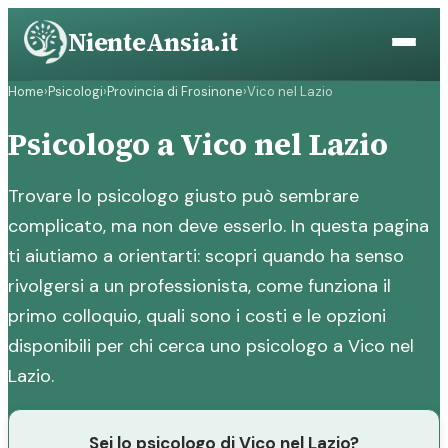
Vai
NienteAnsia.it
al
contenuto
Home
›
Psicologi
›
Provincia di Frosinone
›
Vico nel Lazio
Psicologo a Vico nel Lazio
Trovare lo psicologo giusto può sembrare
complicato, ma non deve esserlo. In questa pagina
ti aiutiamo a orientarti: scopri quando ha senso
rivolgersi a un professionista, come funziona il
primo colloquio, quali sono i costi e le opzioni
disponibili per chi cerca uno psicologo a Vico nel
Lazio.
Sei lo psicologo di Vico nel Lazio?