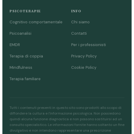
PSICOTERAPIE
INFO
Cognitivo comportamentale
Chi siamo
Psicoanalisi
Contatti
EMDR
Per i professionisti
Terapia di coppia
Privacy Policy
Mindfulness
Cookie Policy
Terapia familiare
Tutti i contenuti presenti in questo sito sono prodotti allo scopo di
diffondere la cultura e l'informazione psicologica. Non possiedono
quindi alcuna funzione diagnostica e non possono sostituirsi ad un
consulto specialistico. Le informazioni fornite hanno soltanto un fine
divulgativo e non intendono rappresentare una prescrizione