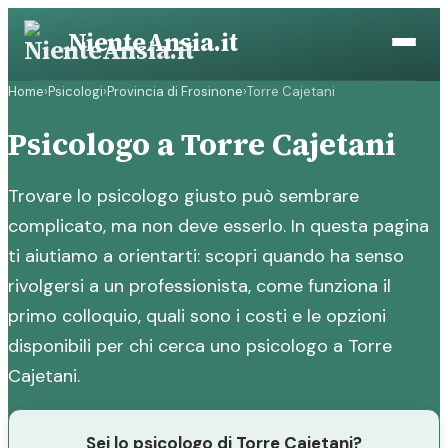
Vai
NienteAnsia.it
al
contenuto
Home
›
Psicologi
›
Provincia di Frosinone
›
Torre Cajetani
Psicologo a Torre Cajetani
Trovare lo psicologo giusto può sembrare
complicato, ma non deve esserlo. In questa pagina
ti aiutiamo a orientarti: scopri quando ha senso
rivolgersi a un professionista, come funziona il
primo colloquio, quali sono i costi e le opzioni
disponibili per chi cerca uno psicologo a Torre
Cajetani.
Sei lo psicologo di Torre Cajetani?