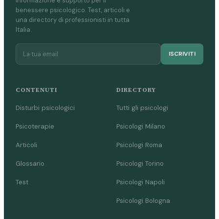
Informazione e supporto per il
benessere psicologico. Test, articoli e
una directory di professionisti in tutta
Italia.
ISCRIVITI
CONTENUTI
DIRECTORY
Disturbi psicologici
Tutti gli psicologi
Psicoterapie
Psicologi Milano
Articoli
Psicologi Roma
Glossario
Psicologi Torino
Test
Psicologi Napoli
Psicologi Bologna