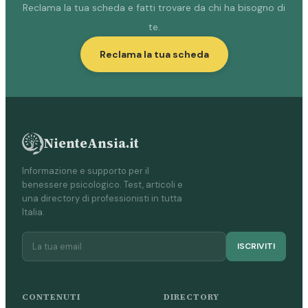
Reclama la tua scheda e fatti trovare da chi ha bisogno di
te.
Reclama la tua scheda
NienteAnsia.it
Informazione e supporto per il
benessere psicologico. Test, articoli e
una directory di professionisti in tutta
Italia.
ISCRIVITI
CONTENUTI
DIRECTORY