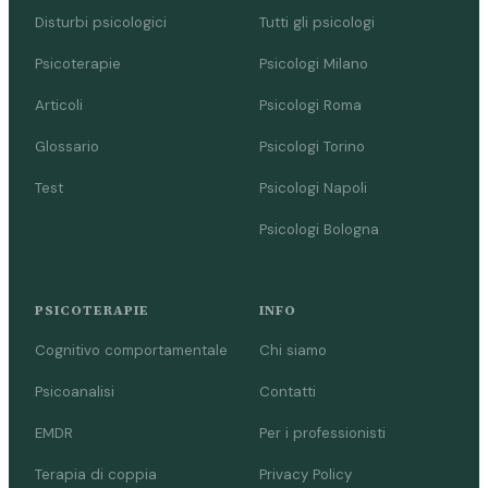
Disturbi psicologici
Tutti gli psicologi
Psicoterapie
Psicologi Milano
Articoli
Psicologi Roma
Glossario
Psicologi Torino
Test
Psicologi Napoli
Psicologi Bologna
PSICOTERAPIE
INFO
Cognitivo comportamentale
Chi siamo
Psicoanalisi
Contatti
EMDR
Per i professionisti
Terapia di coppia
Privacy Policy