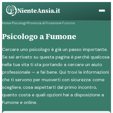
Vai
NienteAnsia.it
al
contenuto
Home
›
Psicologi
›
Provincia di Frosinone
›
Fumone
Psicologo a Fumone
Cercare uno psicologo è già un passo importante.
Se sei arrivato su questa pagina è perché qualcosa
nella tua vita ti sta portando a cercare un aiuto
professionale — e fai bene. Qui trovi le informazioni
che ti servono per muoverti con sicurezza: come
scegliere, cosa aspettarti dal primo incontro,
quanto costa e quali opzioni hai a disposizione a
Fumone e online.