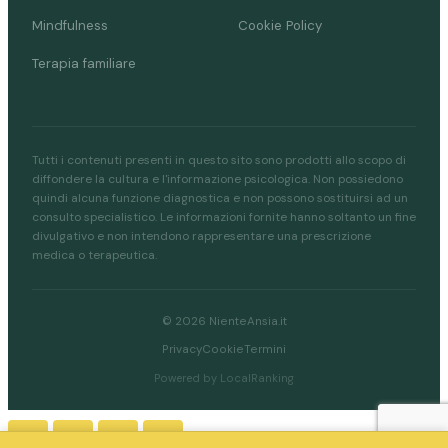
Mindfulness
Cookie Policy
Terapia familiare
Tutti i contenuti presenti in questo sito sono prodotti allo scopo di
diffondere la cultura e l'informazione psicologica. Non possiedono
quindi alcuna funzione diagnostica e non possono sostituirsi ad un
consulto specialistico. Le informazioni fornite hanno soltanto un fine
divulgativo e non intendono rappresentare una prescrizione
medica o terapeutica.
© 2026 NienteAnsia.it
Privacy
Cookie
Termini
Powered by LocalRanking