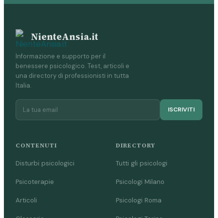
NienteAnsia.it
Informazione e supporto per il
benessere psicologico. Test, articoli e
una directory di professionisti in tutta
Italia.
ISCRIVITI
CONTENUTI
DIRECTORY
Disturbi psicologici
Tutti gli psicologi
Psicoterapie
Psicologi Milano
Articoli
Psicologi Roma