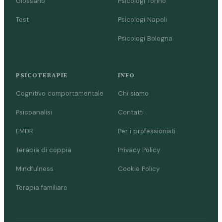
Glossario
Psicologi Torino
Test
Psicologi Napoli
Psicologi Bologna
PSICOTERAPIE
INFO
Cognitivo comportamentale
Chi siamo
Psicoanalisi
Contatti
EMDR
Per i professionisti
Terapia di coppia
Privacy Policy
Mindfulness
Cookie Policy
Terapia familiare