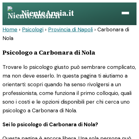
Vai
NienteAnsia.it
al
contenuto
Home
›
Psicologi
›
Provincia di Napoli
›
Carbonara di
Nola
Psicologo a Carbonara di Nola
Trovare lo psicologo giusto può sembrare complicato,
ma non deve esserlo. In questa pagina ti aiutiamo a
orientarti: scopri quando ha senso rivolgersi a un
professionista, come funziona il primo colloquio, quali
sono i costi e le opzioni disponibili per chi cerca uno
psicologo a Carbonara di Nola.
Sei lo psicologo di Carbonara di Nola?
Questa pagina è ancora libera. Una sola persona può