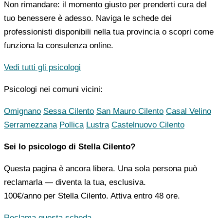
Non rimandare: il momento giusto per prenderti cura del
tuo benessere è adesso. Naviga le schede dei
professionisti disponibili nella tua provincia o scopri come
funziona la consulenza online.
Vedi tutti gli psicologi
Psicologi nei comuni vicini:
Omignano
Sessa Cilento
San Mauro Cilento
Casal Velino
Serramezzana
Pollica
Lustra
Castelnuovo Cilento
Sei lo psicologo di Stella Cilento?
Questa pagina è ancora libera. Una sola persona può
reclamarla — diventa la tua, esclusiva.
100€/anno
per Stella Cilento. Attiva entro 48 ore.
Reclama questa scheda →