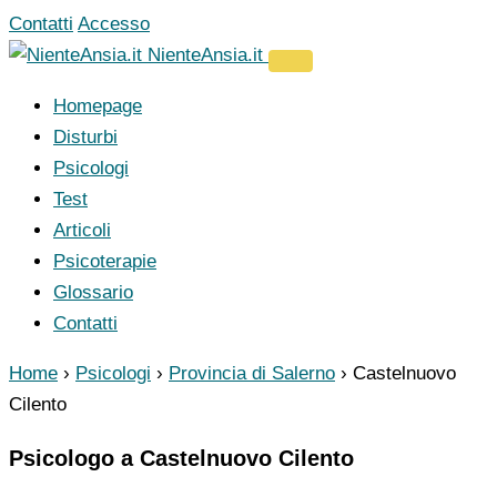
Vai
Contatti
Accesso
al
NienteAnsia.it
contenuto
Homepage
Disturbi
Psicologi
Test
Articoli
Psicoterapie
Glossario
Contatti
Home
›
Psicologi
›
Provincia di Salerno
›
Castelnuovo
Cilento
Psicologo a Castelnuovo Cilento