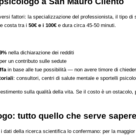
psicologo a San Mauro Cilento
rsi fattori: la specializzazione del professionista, il tipo di s
le costa tra i
50€ e i 100€
e dura circa 45-50 minuti.
19%
nella dichiarazione dei redditi
per un contributo sulle sedute
ffa
in base alle tue possibilità — non avere timore di chiede
toriali
: consultori, centri di salute mentale e sportelli psico
stimento sulla qualità della vita. Se il costo è un ostacolo,
go: tutto quello che serve saper
dati della ricerca scientifica lo confermano: per la maggior p