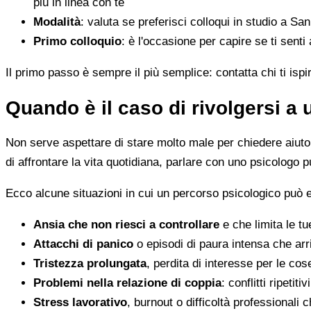
più in linea con te
Modalità
: valuta se preferisci colloqui in studio a Sa
Primo colloquio
: è l'occasione per capire se ti senti
Il primo passo è sempre il più semplice: contatta chi ti ispi
Quando è il caso di rivolgersi a
Non serve aspettare di stare molto male per chiedere aiuto. 
di affrontare la vita quotidiana, parlare con uno psicologo p
Ecco alcune situazioni in cui un percorso psicologico può e
Ansia che non riesci a controllare
e che limita le tu
Attacchi di panico
o episodi di paura intensa che arr
Tristezza prolungata
, perdita di interesse per le co
Problemi nella relazione di coppia
: conflitti ripeti
Stress lavorativo
, burnout o difficoltà professionali 