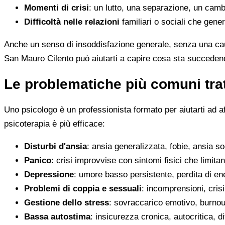
Momenti di crisi
: un lutto, una separazione, un camb
Difficoltà nelle relazioni
familiari o sociali che gene
Anche un senso di insoddisfazione generale, senza una cau
San Mauro Cilento può aiutarti a capire cosa sta succedend
Le problematiche più comuni trat
Uno psicologo è un professionista formato per aiutarti ad a
psicoterapia è più efficace:
Disturbi d'ansia
: ansia generalizzata, fobie, ansia s
Panico
: crisi improvvise con sintomi fisici che limitan
Depressione
: umore basso persistente, perdita di en
Problemi di coppia e sessuali
: incomprensioni, crisi
Gestione dello stress
: sovraccarico emotivo, burnout
Bassa autostima
: insicurezza cronica, autocritica, di