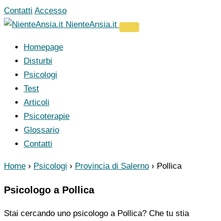
Vai
Contatti
Accesso
al
NienteAnsia.it
contenuto
Homepage
Disturbi
Psicologi
Test
Articoli
Psicoterapie
Glossario
Contatti
Home
›
Psicologi
›
Provincia di Salerno
›
Pollica
Psicologo a Pollica
Stai cercando uno psicologo a Pollica? Che tu stia