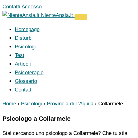
Vai
Contatti
Accesso
al
NienteAnsia.it
contenuto
Homepage
Disturbi
Psicologi
Test
Articoli
Psicoterapie
Glossario
Contatti
Home
›
Psicologi
›
Provincia di L'Aquila
›
Collarmele
Psicologo a Collarmele
Stai cercando uno psicologo a Collarmele? Che tu stia