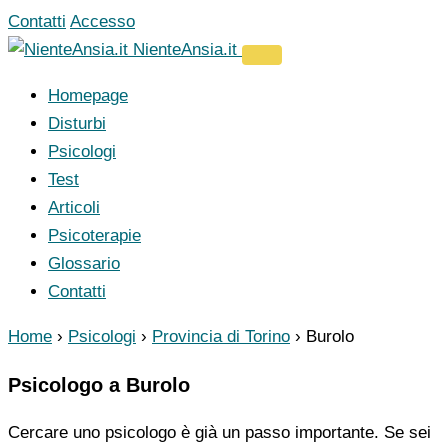
Vai
Contatti
Accesso
al
NienteAnsia.it
contenuto
Homepage
Disturbi
Psicologi
Test
Articoli
Psicoterapie
Glossario
Contatti
Home
›
Psicologi
›
Provincia di Torino
›
Burolo
Psicologo a Burolo
Cercare uno psicologo è già un passo importante. Se sei