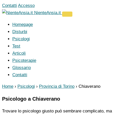
Vai
Contatti
Accesso
al
NienteAnsia.it
contenuto
Homepage
Disturbi
Psicologi
Test
Articoli
Psicoterapie
Glossario
Contatti
Home
›
Psicologi
›
Provincia di Torino
›
Chiaverano
Psicologo a Chiaverano
Trovare lo psicologo giusto può sembrare complicato, ma