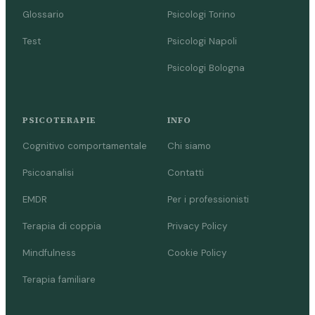
Glossario
Psicologi Torino
Test
Psicologi Napoli
Psicologi Bologna
PSICOTERAPIE
INFO
Cognitivo comportamentale
Chi siamo
Psicoanalisi
Contatti
EMDR
Per i professionisti
Terapia di coppia
Privacy Policy
Mindfulness
Cookie Policy
Terapia familiare