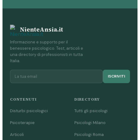
NienteAnsia.it
Informazione e supporto per il
benessere psicologico. Test, articoli e
una directory di professionisti in tutta
Italia.
ISCRIVITI
CONTENUTI
DIRECTORY
Disturbi psicologici
Tutti gli psicologi
Psicoterapie
Psicologi Milano
Articoli
Psicologi Roma