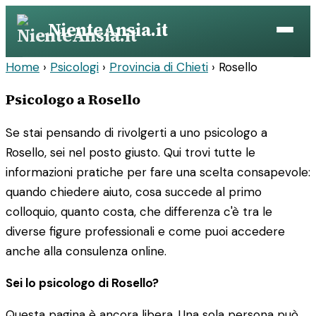
Vai
NienteAnsia.it
al
contenuto
Home
›
Psicologi
›
Provincia di Chieti
›
Rosello
Psicologo a Rosello
Se stai pensando di rivolgerti a uno psicologo a
Rosello, sei nel posto giusto. Qui trovi tutte le
informazioni pratiche per fare una scelta consapevole:
quando chiedere aiuto, cosa succede al primo
colloquio, quanto costa, che differenza c'è tra le
diverse figure professionali e come puoi accedere
anche alla consulenza online.
Sei lo psicologo di Rosello?
Questa pagina è ancora libera. Una sola persona può