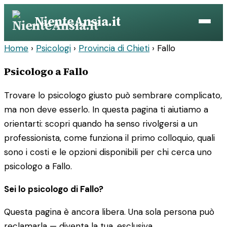
Vai
NienteAnsia.it
al
contenuto
Home
›
Psicologi
›
Provincia di Chieti
›
Fallo
Psicologo a Fallo
Trovare lo psicologo giusto può sembrare complicato,
ma non deve esserlo. In questa pagina ti aiutiamo a
orientarti: scopri quando ha senso rivolgersi a un
professionista, come funziona il primo colloquio, quali
sono i costi e le opzioni disponibili per chi cerca uno
psicologo a Fallo.
Sei lo psicologo di Fallo?
Questa pagina è ancora libera. Una sola persona può
reclamarla — diventa la tua, esclusiva.