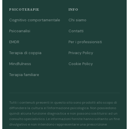
PSICOTERAPIE
INFO
Cognitivo comportamentale
Chi siamo
Psicoanalisi
Contatti
EMDR
Per i professionisti
Terapia di coppia
Privacy Policy
Mindfulness
Cookie Policy
Terapia familiare
Tutti i contenuti presenti in questo sito sono prodotti allo scopo di
diffondere la cultura e l'informazione psicologica. Non possiedono
quindi alcuna funzione diagnostica e non possono sostituirsi ad un
consulto specialistico. Le informazioni fornite hanno soltanto un fine
divulgativo e non intendono rappresentare una prescrizione