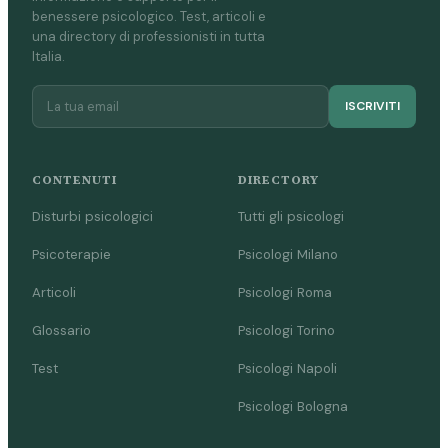
benessere psicologico. Test, articoli e
una directory di professionisti in tutta
Italia.
ISCRIVITI
CONTENUTI
DIRECTORY
Disturbi psicologici
Tutti gli psicologi
Psicoterapie
Psicologi Milano
Articoli
Psicologi Roma
Glossario
Psicologi Torino
Test
Psicologi Napoli
Psicologi Bologna