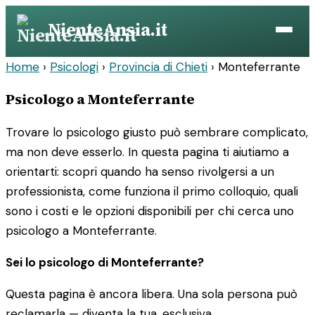
Vai
NienteAnsia.it
al
contenuto
Home
›
Psicologi
›
Provincia di Chieti
›
Monteferrante
Psicologo a Monteferrante
Trovare lo psicologo giusto può sembrare complicato,
ma non deve esserlo. In questa pagina ti aiutiamo a
orientarti: scopri quando ha senso rivolgersi a un
professionista, come funziona il primo colloquio, quali
sono i costi e le opzioni disponibili per chi cerca uno
psicologo a Monteferrante.
Sei lo psicologo di Monteferrante?
Questa pagina è ancora libera. Una sola persona può
reclamarla — diventa la tua, esclusiva.