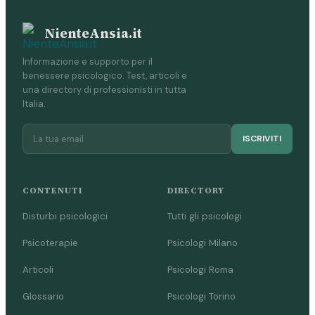
NienteAnsia.it
Informazione e supporto per il
benessere psicologico. Test, articoli e
una directory di professionisti in tutta
Italia.
ISCRIVITI
CONTENUTI
DIRECTORY
Disturbi psicologici
Tutti gli psicologi
Psicoterapie
Psicologi Milano
Articoli
Psicologi Roma
Glossario
Psicologi Torino