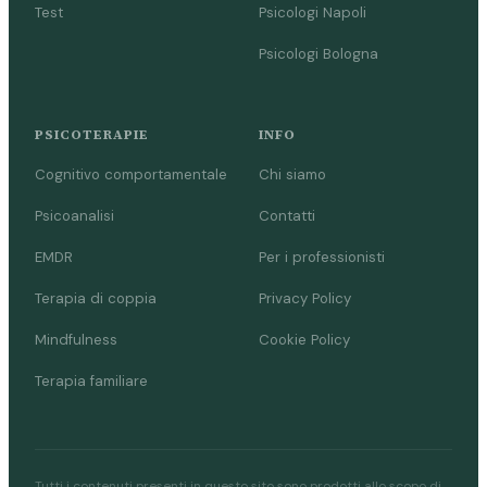
Test
Psicologi Napoli
Psicologi Bologna
PSICOTERAPIE
INFO
Cognitivo comportamentale
Chi siamo
Psicoanalisi
Contatti
EMDR
Per i professionisti
Terapia di coppia
Privacy Policy
Mindfulness
Cookie Policy
Terapia familiare
Tutti i contenuti presenti in questo sito sono prodotti allo scopo di