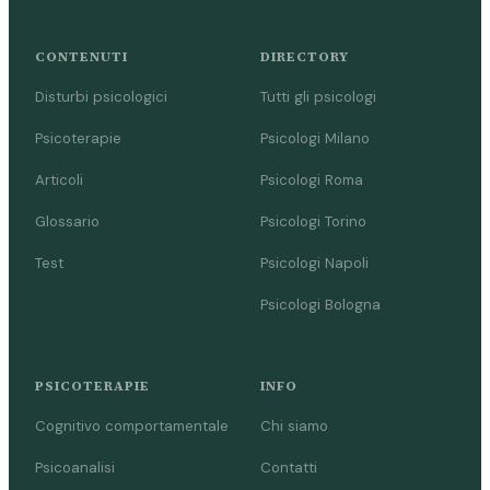
CONTENUTI
DIRECTORY
Disturbi psicologici
Tutti gli psicologi
Psicoterapie
Psicologi Milano
Articoli
Psicologi Roma
Glossario
Psicologi Torino
Test
Psicologi Napoli
Psicologi Bologna
PSICOTERAPIE
INFO
Cognitivo comportamentale
Chi siamo
Psicoanalisi
Contatti