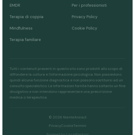
EMDR
Per i professionisti
Terapia di coppia
Privacy Policy
Mindfulness
Cookie Policy
Terapia familiare
Tutti i contenuti presenti in questo sito sono prodotti allo scopo di
diffondere la cultura e l'informazione psicologica. Non possiedono
quindi alcuna funzione diagnostica e non possono sostituirsi ad un
consulto specialistico. Le informazioni fornite hanno soltanto un fine
divulgativo e non intendono rappresentare una prescrizione
medica o terapeutica.
© 2026 NienteAnsia.it
Privacy
Cookie
Termini
Powered by LocalRanking