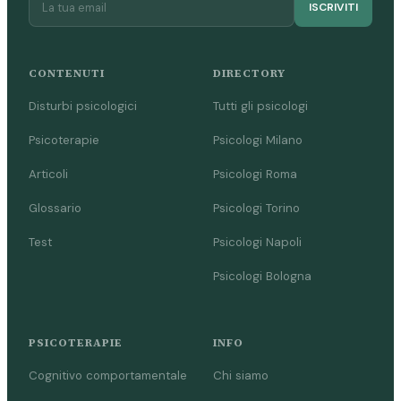
ISCRIVITI
CONTENUTI
DIRECTORY
Disturbi psicologici
Tutti gli psicologi
Psicoterapie
Psicologi Milano
Articoli
Psicologi Roma
Glossario
Psicologi Torino
Test
Psicologi Napoli
Psicologi Bologna
PSICOTERAPIE
INFO
Cognitivo comportamentale
Chi siamo