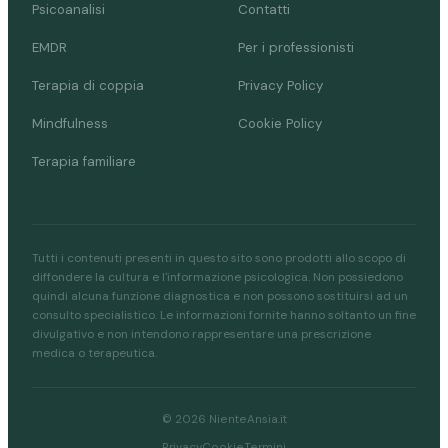
Psicoanalisi
Contatti
EMDR
Per i professionisti
Terapia di coppia
Privacy Policy
Mindfulness
Cookie Policy
Terapia familiare
Tutti i contenuti presenti in questo sito sono prodotti allo scopo di
diffondere la cultura e l'informazione psicologica. Non possiedono
quindi alcuna funzione diagnostica e non possono sostituirsi ad un
consulto specialistico. Le informazioni fornite hanno soltanto un fine
divulgativo e non intendono rappresentare una prescrizione
medica o terapeutica.
© 2026 NienteAnsia.it
Privacy
Cookie
Termini