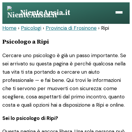
Vai
NienteAnsia.it
al
contenuto
Home
›
Psicologi
›
Provincia di Frosinone
›
Ripi
Psicologo a Ripi
Cercare uno psicologo è già un passo importante. Se
sei arrivato su questa pagina è perché qualcosa nella
tua vita ti sta portando a cercare un aiuto
professionale — e fai bene. Qui trovi le informazioni
che ti servono per muoverti con sicurezza: come
scegliere, cosa aspettarti dal primo incontro, quanto
costa e quali opzioni hai a disposizione a Ripi e online.
Sei lo psicologo di Ripi?
Questa pagina è ancora libera. Una sola persona può