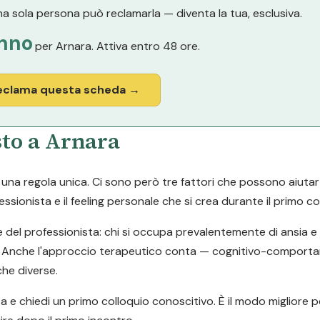
a sola persona può reclamarla — diventa la tua, esclusiva.
nno
per Arnara. Attiva entro 48 ore.
eclama questa scheda →
sto a Arnara
a regola unica. Ci sono però tre fattori che possono aiutarti a
ssionista e il feeling personale che si crea durante il primo co
e del professionista: chi si occupa prevalentemente di ansia 
tari. Anche l'approccio terapeutico conta — cognitivo-comport
he diverse.
ta e chiedi un primo colloquio conoscitivo. È il modo migliore p