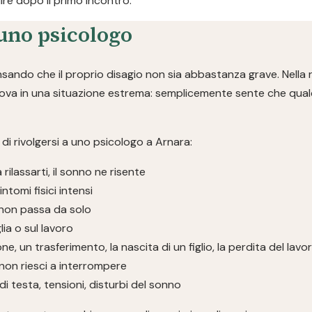
re dopo il primo incontro.
uno psicologo
ndo che il proprio disagio non sia abbastanza grave. Nella r
rova in una situazione estrema: semplicemente sente che qualc
i rivolgersi a uno psicologo a Arnara:
a rilassarti, il sonno ne risente
ntomi fisici intensi
non passa da solo
glia o sul lavoro
ne, un trasferimento, la nascita di un figlio, la perdita del lavo
non riesci a interrompere
i testa, tensioni, disturbi del sonno