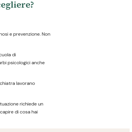
cegliere?
gnosi e prevenzione. Non
cuola di
urbi psicologici anche
ichiatra lavorano
ituazione richiede un
capire di cosa hai