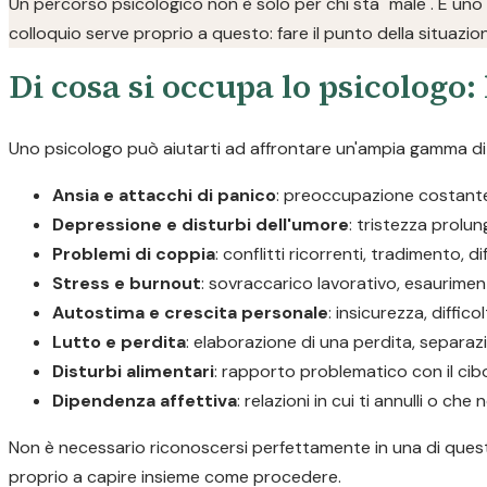
Un percorso psicologico non è solo per chi sta "male". È uno
colloquio serve proprio a questo: fare il punto della situazio
Di cosa si occupa lo psicologo: 
Uno psicologo può aiutarti ad affrontare un'ampia gamma di d
Ansia e attacchi di panico
: preoccupazione costante, 
Depressione e disturbi dell'umore
: tristezza prolu
Problemi di coppia
: conflitti ricorrenti, tradimento, d
Stress e burnout
: sovraccarico lavorativo, esaurimen
Autostima e crescita personale
: insicurezza, diffic
Lutto e perdita
: elaborazione di una perdita, separaz
Disturbi alimentari
: rapporto problematico con il cib
Dipendenza affettiva
: relazioni in cui ti annulli o c
Non è necessario riconoscersi perfettamente in una di queste
proprio a capire insieme come procedere.