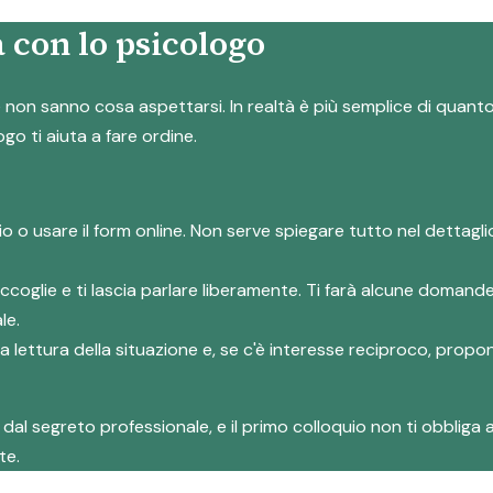
 con lo psicologo
on sanno cosa aspettarsi. In realtà è più semplice di quanto s
ogo ti aiuta a fare ordine.
io o usare il form online. Non serve spiegare tutto nel dettag
accoglie e ti lascia parlare liberamente. Ti farà alcune domand
le.
rima lettura della situazione e, se c'è interesse reciproco, prop
al segreto professionale, e il primo colloquio non ti obbliga a
te.