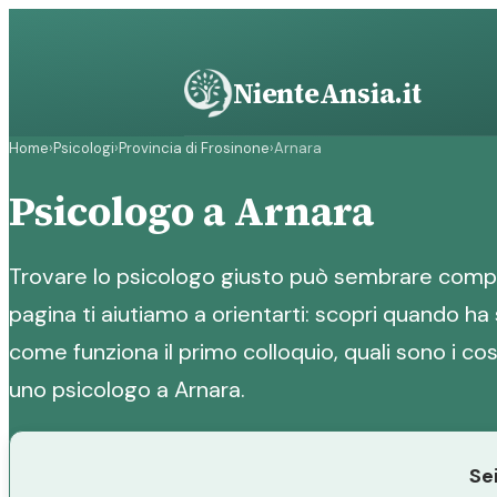
Vai
al
contenuto
NienteAnsia.it
Home
›
Psicologi
›
Provincia di Frosinone
›
Arnara
Psicologo a Arnara
Trovare lo psicologo giusto può sembrare compl
pagina ti aiutiamo a orientarti: scopri quando ha 
come funziona il primo colloquio, quali sono i cost
uno psicologo a Arnara.
Se