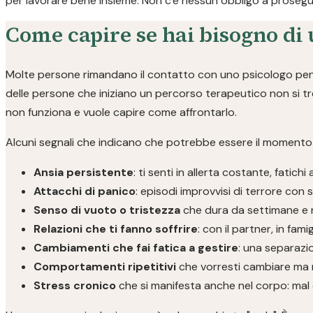
per lavorare bene insieme. Non c'è nessun obbligo a prosegui
Come capire se hai bisogno di 
Molte persone rimandano il contatto con uno psicologo pensa
delle persone che iniziano un percorso terapeutico non si t
non funziona e vuole capire come affrontarlo.
Alcuni segnali che indicano che potrebbe essere il momento d
Ansia persistente
: ti senti in allerta costante, fatichi 
Attacchi di panico
: episodi improvvisi di terrore con si
Senso di vuoto o tristezza
che dura da settimane e 
Relazioni che ti fanno soffrire
: con il partner, in fami
Cambiamenti che fai fatica a gestire
: una separazio
Comportamenti ripetitivi
che vorresti cambiare ma 
Stress cronico
che si manifesta anche nel corpo: mal d