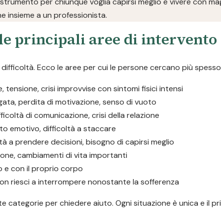
 strumento per chiunque voglia capirsi meglio e vivere con magg
ne insieme a un professionista.
le principali aree di intervento
ifficoltà. Ecco le aree per cui le persone cercano più spesso
tensione, crisi improvvise con sintomi fisici intensi
ngata, perdita di motivazione, senso di vuoto
ifficoltà di comunicazione, crisi della relazione
to emotivo, difficoltà a staccare
oltà a prendere decisioni, bisogno di capirsi meglio
ione, cambiamenti di vita importanti
o e con il proprio corpo
he non riesci a interrompere nonostante la sofferenza
 categorie per chiedere aiuto. Ogni situazione è unica e il pr