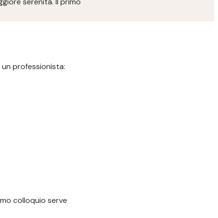
iore serenità. Il primo
 un professionista:
imo colloquio serve