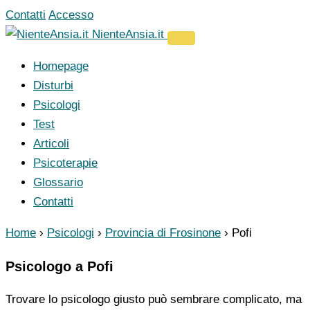
Vai
Contatti
Accesso
al
NienteAnsia.it
contenuto
Homepage
Disturbi
Psicologi
Test
Articoli
Psicoterapie
Glossario
Contatti
Home
›
Psicologi
›
Provincia di Frosinone
›
Pofi
Psicologo a Pofi
Trovare lo psicologo giusto può sembrare complicato, ma