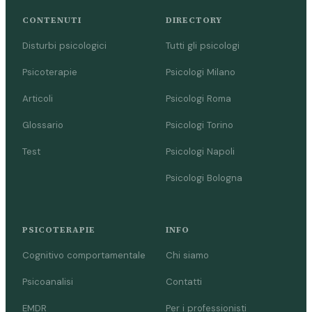
CONTENUTI
DIRECTORY
Disturbi psicologici
Tutti gli psicologi
Psicoterapie
Psicologi Milano
Articoli
Psicologi Roma
Glossario
Psicologi Torino
Test
Psicologi Napoli
Psicologi Bologna
PSICOTERAPIE
INFO
Cognitivo comportamentale
Chi siamo
Psicoanalisi
Contatti
EMDR
Per i professionisti