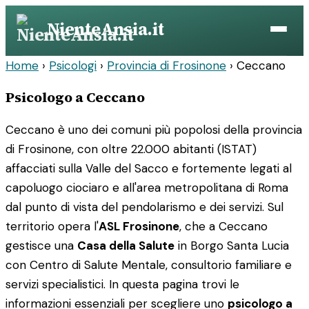
Vai
NienteAnsia.it
al
contenuto
Home
›
Psicologi
›
Provincia di Frosinone
›
Ceccano
Psicologo a Ceccano
Ceccano è uno dei comuni più popolosi della provincia
di Frosinone, con oltre 22.000 abitanti (ISTAT)
affacciati sulla Valle del Sacco e fortemente legati al
capoluogo ciociaro e all'area metropolitana di Roma
dal punto di vista del pendolarismo e dei servizi. Sul
territorio opera l'
ASL Frosinone
, che a Ceccano
gestisce una
Casa della Salute
in Borgo Santa Lucia
con Centro di Salute Mentale, consultorio familiare e
servizi specialistici. In questa pagina trovi le
informazioni essenziali per scegliere uno
psicologo a