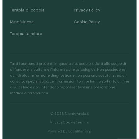
Terapia di coppia
Privacy Policy
Mindfulness
Cookie Policy
Terapia familiare
Tutti i contenuti presenti in questo sito sono prodotti allo scopo di
diffondere la cultura e l'informazione psicologica. Non possiedono
quindi alcuna funzione diagnostica e non possono sostituirsi ad un
consulto specialistico. Le informazioni fornite hanno soltanto un fine
divulgativo e non intendono rappresentare una prescrizione
medica o terapeutica.
© 2026 NienteAnsia.it
Privacy
Cookie
Termini
Powered by LocalRanking