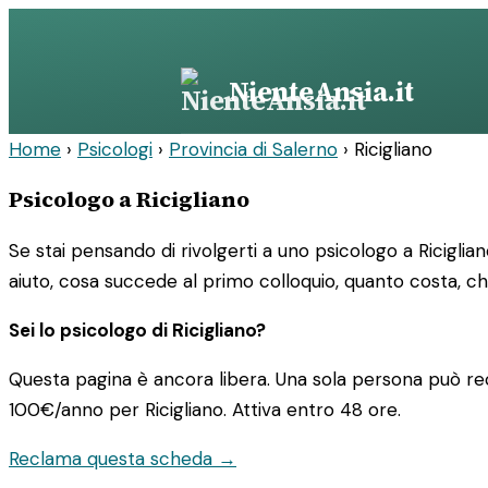
Vai
al
contenuto
NienteAnsia.it
Home
›
Psicologi
›
Provincia di Salerno
›
Ricigliano
Psicologo a Ricigliano
Se stai pensando di rivolgerti a uno psicologo a Riciglia
aiuto, cosa succede al primo colloquio, quanto costa, ch
Sei lo psicologo di Ricigliano?
Questa pagina è ancora libera. Una sola persona può rec
100€/anno
per Ricigliano. Attiva entro 48 ore.
Reclama questa scheda →