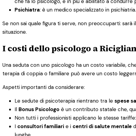
che fa lo psicologo, e in più è abilitato a condurre 
Psichiatra
: è un medico specializzato in psichiatr
Se non sai quale figura ti serve, non preoccuparti: sarà i
situazione.
I costi dello psicologo a Riciglia
Una seduta con uno psicologo ha un costo variabile, che 
terapia di coppia o familiare può avere un costo legger
Aspetti importanti da considerare:
Le sedute di psicoterapia rientrano tra le
spese san
Il
Bonus Psicologo
è un contributo statale che, qu
Non tutti i professionisti applicano le stesse tariff
I
consultori familiari
e i
centri di salute mentale
d
lunghe