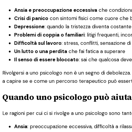
Ansia e preoccupazione eccessiva
che condiziona
Crisi di panico
con sintomi fisici come cuore che ba
Depressione
: quando la tristezza diventa costante
Problemi di coppia o familiari
: litigi frequenti, i
Difficoltà sul lavoro
: stress, conflitti, sensazione d
Un lutto o una perdita
che fai fatica a superare
Il senso di essere bloccato
: sai che qualcosa dev
Rivolgersi a uno psicologo non è un segno di debolezza. 
a capire se e come un percorso terapeutico può esserti 
Quando uno psicologo può aiutar
Le ragioni per cui ci si rivolge a uno psicologo sono tante
Ansia
: preoccupazione eccessiva, difficoltà a rilas