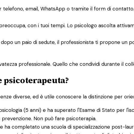
er telefono, email, WhatsApp o tramite il form di contat
i preoccupa, con i tuoi tempi. Lo psicologo ascolta attiv
 dopo un paio di sedute, il professionista ti propone un p
atezza professionale. Quello che condividi durante il collo
 e psicoterapeuta?
e diverse, ed è utile conoscere la distinzione per orient
psicologia (5 anni) e ha superato l'Esame di Stato per l'is
di prevenzione. Non può fare psicoterapia.
e ha completato una scuola di specializzazione post-laure