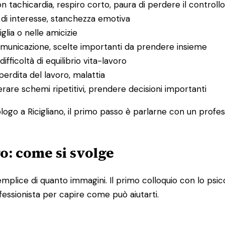
on tachicardia, respiro corto, paura di perdere il controllo
a di interesse, stanchezza emotiva
miglia o nelle amicizie
 comunicazione, scelte importanti da prendere insieme
ifficoltà di equilibrio vita-lavoro
 perdita del lavoro, malattia
perare schemi ripetitivi, prendere decisioni importanti
ogo a Ricigliano, il primo passo è parlarne con un profess
go: come si svolge
iù semplice di quanto immagini. Il primo colloquio con lo
fessionista per capire come può aiutarti.