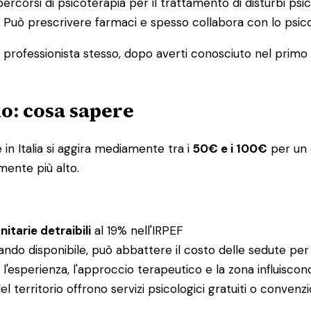
percorsi di psicoterapia per il trattamento di disturbi psic
ia. Può prescrivere farmaci e spesso collabora con lo ps
l professionista stesso, dopo averti conosciuto nel primo co
no: cosa sapere
in Italia si aggira mediamente tra i
50€ e i 100€
per un c
mente più alto.
itarie detraibili
al 19% nell'IRPEF
ando disponibile, può abbattere il costo delle sedute per
e: l'esperienza, l'approccio terapeutico e la zona influisco
el territorio offrono servizi psicologici gratuiti o conv