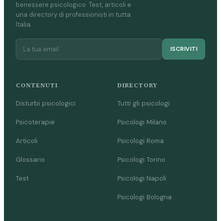
benessere psicologico. Test, articoli e
una directory di professionisti in tutta
Italia.
ISCRIVITI
CONTENUTI
DIRECTORY
Disturbi psicologici
Tutti gli psicologi
Psicoterapie
Psicologi Milano
Articoli
Psicologi Roma
Glossario
Psicologi Torino
Test
Psicologi Napoli
Psicologi Bologna