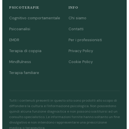
PSICOTERAPIE
INFO
Cognitivo comportamentale
Chi siamo
Psicoanalisi
Contatti
EMDR
Per i professionisti
Terapia di coppia
Privacy Policy
Mindfulness
Cookie Policy
Terapia familiare
Tutti i contenuti presenti in questo sito sono prodotti allo scopo di
diffondere la cultura e l'informazione psicologica. Non possiedono
quindi alcuna funzione diagnostica e non possono sostituirsi ad un
consulto specialistico. Le informazioni fornite hanno soltanto un fine
divulgativo e non intendono rappresentare una prescrizione
medica o terapeutica.