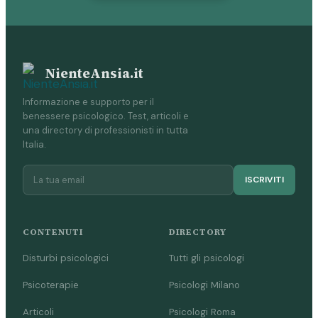
NienteAnsia.it
Informazione e supporto per il
benessere psicologico. Test, articoli e
una directory di professionisti in tutta
Italia.
ISCRIVITI
CONTENUTI
DIRECTORY
Disturbi psicologici
Tutti gli psicologi
Psicoterapie
Psicologi Milano
Articoli
Psicologi Roma