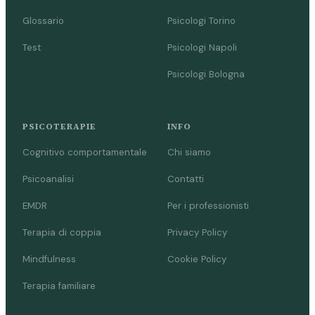
Glossario
Psicologi Torino
Test
Psicologi Napoli
Psicologi Bologna
PSICOTERAPIE
INFO
Cognitivo comportamentale
Chi siamo
Psicoanalisi
Contatti
EMDR
Per i professionisti
Terapia di coppia
Privacy Policy
Mindfulness
Cookie Policy
Terapia familiare