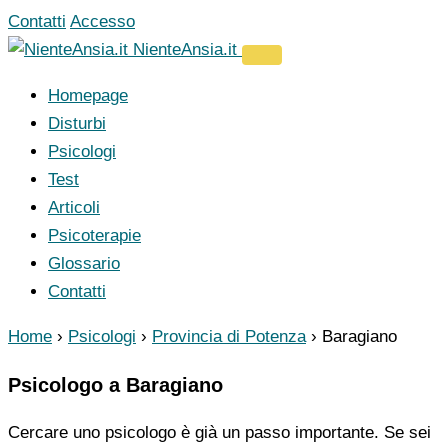
Vai
Contatti
Accesso
al
NienteAnsia.it
contenuto
Homepage
Disturbi
Psicologi
Test
Articoli
Psicoterapie
Glossario
Contatti
Home
›
Psicologi
›
Provincia di Potenza
›
Baragiano
Psicologo a Baragiano
Cercare uno psicologo è già un passo importante. Se sei