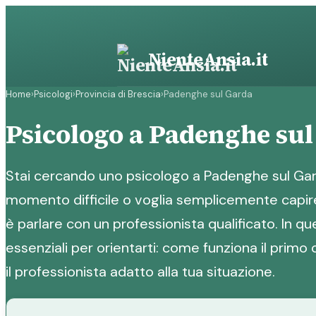
Vai
al
contenuto
NienteAnsia.it
Home
›
Psicologi
›
Provincia di Brescia
›
Padenghe sul Garda
Psicologo a Padenghe sul
Stai cercando uno psicologo a Padenghe sul Gar
momento difficile o voglia semplicemente capire
è parlare con un professionista qualificato. In qu
essenziali per orientarti: come funziona il primo
il professionista adatto alla tua situazione.