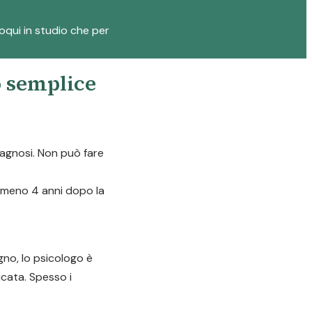
loqui in studio che per
o semplice
diagnosi. Non può fare
almeno 4 anni dopo la
gno, lo psicologo è
icata. Spesso i