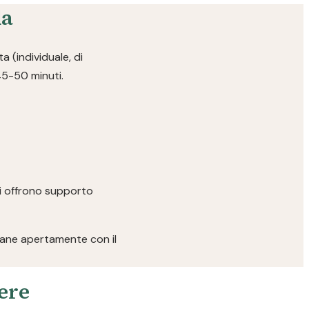
da
a (individuale, di
45-50 minuti.
ici offrono supporto
rlane apertamente con il
pere