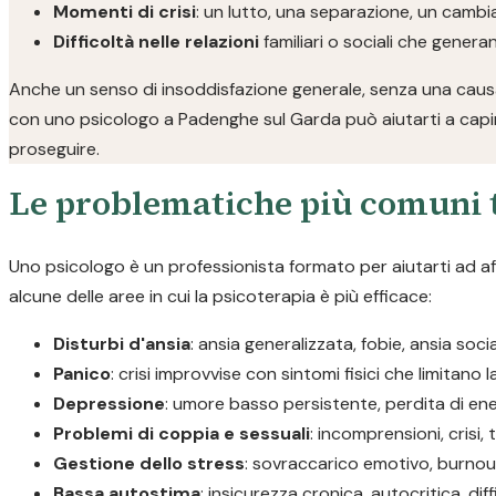
Momenti di crisi
: un lutto, una separazione, un camb
Difficoltà nelle relazioni
familiari o sociali che gener
Anche un senso di insoddisfazione generale, senza una causa
con uno psicologo a Padenghe sul Garda può aiutarti a capir
proseguire.
Le problematiche più comuni t
Uno psicologo è un professionista formato per aiutarti ad a
alcune delle aree in cui la psicoterapia è più efficace:
Disturbi d'ansia
: ansia generalizzata, fobie, ansia soc
Panico
: crisi improvvise con sintomi fisici che limitano 
Depressione
: umore basso persistente, perdita di ene
Problemi di coppia e sessuali
: incomprensioni, crisi, 
Gestione dello stress
: sovraccarico emotivo, burnout
Bassa autostima
: insicurezza cronica, autocritica, diff