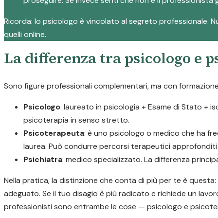
proseguire. Se invece senti che non è il professionista g
Ricorda: lo psicologo è vincolato al segreto professionale. Nul
quelli online.
La differenza tra psicologo e 
Sono figure professionali complementari, ma con formazione e
Psicologo
: laureato in psicologia + Esame di Stato + i
psicoterapia in senso stretto.
Psicoterapeuta
: è uno psicologo o medico che ha fre
laurea. Può condurre percorsi terapeutici approfonditi p
Psichiatra
: medico specializzato. La differenza princi
Nella pratica, la distinzione che conta di più per te è quest
adeguato. Se il tuo disagio è più radicato e richiede un lavor
professionisti sono entrambe le cose — psicologo e psicote