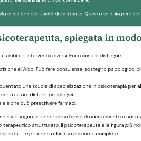
iusto, sei liberissimo di non continuare.
la di ciò che dici uscirà dalla stanza. Questo vale sia per i col
psicoterapeuta, spiegata in mod
 ambiti di intervento diversi. Ecco cosa le distingue:
scrizione all'Albo. Può fare consulenza, sostegno psicologico, 
quentato una scuola di specializzazione in psicoterapia per 
er trattare disturbi psicologici.
pale è che può prescrivere farmaci.
a: se hai bisogno di un percorso breve di orientamento o soste
o terapeutico strutturato, il psicoterapeuta è la figura più ind
rapeuta — e possono offrirti un percorso completo.