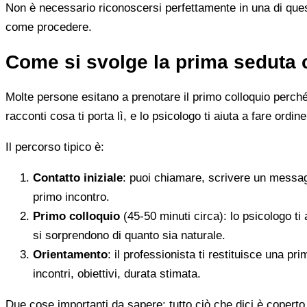
Non è necessario riconoscersi perfettamente in una di quest
come procedere.
Come si svolge la prima seduta 
Molte persone esitano a prenotare il primo colloquio perché
racconti cosa ti porta lì, e lo psicologo ti aiuta a fare ordine
Il percorso tipico è:
Contatto iniziale
: puoi chiamare, scrivere un messag
primo incontro.
Primo colloquio
(45-50 minuti circa): lo psicologo ti 
si sorprendono di quanto sia naturale.
Orientamento
: il professionista ti restituisce una p
incontri, obiettivi, durata stimata.
Due cose importanti da sapere: tutto ciò che dici è coperto 