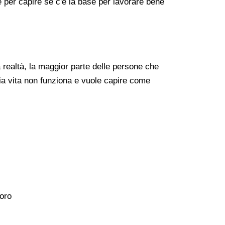
re per capire se c'è la base per lavorare bene
realtà, la maggior parte delle persone che
ia vita non funziona e vuole capire come
voro