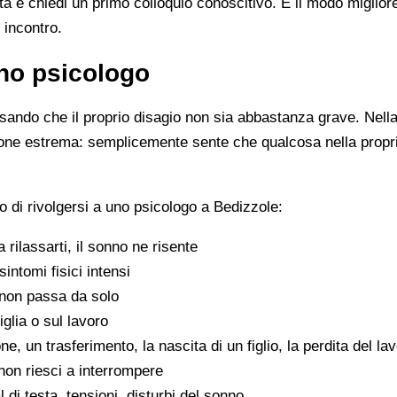
ista e chiedi un primo colloquio conoscitivo. È il modo miglio
 incontro.
no psicologo
ando che il proprio disagio non sia abbastanza grave. Nella 
zione estrema: semplicemente sente che qualcosa nella propr
 di rivolgersi a uno psicologo a Bedizzole:
 a rilassarti, il sonno ne risente
sintomi fisici intensi
non passa da solo
iglia o sul lavoro
e, un trasferimento, la nascita di un figlio, la perdita del la
on riesci a interrompere
di testa, tensioni, disturbi del sonno