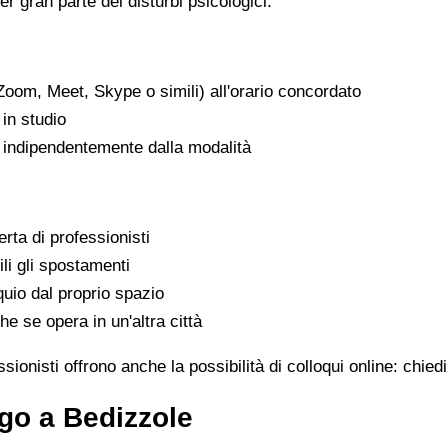
er gran parte dei disturbi psicologici.
Zoom, Meet, Skype o simili) all'orario concordato
in studio
, indipendentemente dalla modalità
rta di professionisti
ili gli spostamenti
uio dal proprio spazio
he se opera in un'altra città
ionisti offrono anche la possibilità di colloqui online: chie
go a Bedizzole