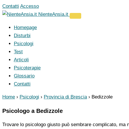
Vai
Contatti
Accesso
al
NienteAnsia.it
contenuto
Homepage
Disturbi
Psicologi
Test
Articoli
Psicoterapie
Glossario
Contatti
Home
›
Psicologi
›
Provincia di Brescia
›
Bedizzole
Psicologo a Bedizzole
Trovare lo psicologo giusto può sembrare complicato, ma no