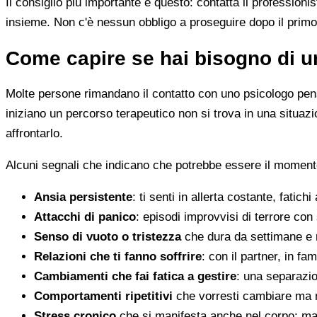
Il consiglio più importante è questo: contatta il profession
insieme. Non c'è nessun obbligo a proseguire dopo il primo
Come capire se hai bisogno di u
Molte persone rimandano il contatto con uno psicologo pens
iniziano un percorso terapeutico non si trova in una situa
affrontarlo.
Alcuni segnali che indicano che potrebbe essere il momento
Ansia persistente
: ti senti in allerta costante, fatichi
Attacchi di panico
: episodi improvvisi di terrore con 
Senso di vuoto o tristezza
che dura da settimane e 
Relazioni che ti fanno soffrire
: con il partner, in fam
Cambiamenti che fai fatica a gestire
: una separazion
Comportamenti ripetitivi
che vorresti cambiare ma n
Stress cronico
che si manifesta anche nel corpo: mal 