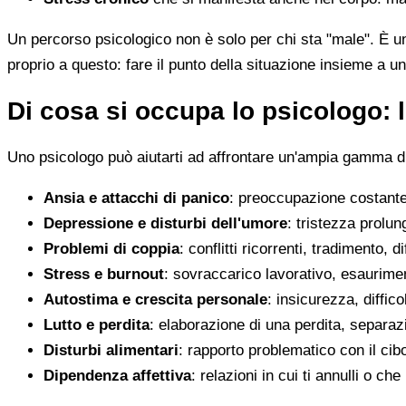
Un percorso psicologico non è solo per chi sta "male". È u
proprio a questo: fare il punto della situazione insieme a un
Di cosa si occupa lo psicologo: l
Uno psicologo può aiutarti ad affrontare un'ampia gamma di 
Ansia e attacchi di panico
: preoccupazione costante,
Depressione e disturbi dell'umore
: tristezza prolun
Problemi di coppia
: conflitti ricorrenti, tradimento, 
Stress e burnout
: sovraccarico lavorativo, esaurimen
Autostima e crescita personale
: insicurezza, diffic
Lutto e perdita
: elaborazione di una perdita, separaz
Disturbi alimentari
: rapporto problematico con il cib
Dipendenza affettiva
: relazioni in cui ti annulli o c