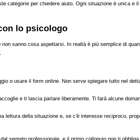
e categorie per chiedere aiuto. Ogni situazione è unica e il
con lo psicologo
 non sanno cosa aspettarsi. In realtà è più semplice di quanto
.
gio o usare il form online. Non serve spiegare tutto nel det
accoglie e ti lascia parlare liberamente. Ti farà alcune doman
rima lettura della situazione e, se c'è interesse reciproco, p
dal segreto professionale, e il primo colloquio non ti obbliga