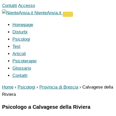
Vai
Contatti
Accesso
al
NienteAnsia.it
contenuto
Homepage
Disturbi
Psicologi
Test
Articoli
Psicoterapie
Glossario
Contatti
Home
›
Psicologi
›
Provincia di Brescia
›
Calvagese della
Riviera
Psicologo a Calvagese della Riviera