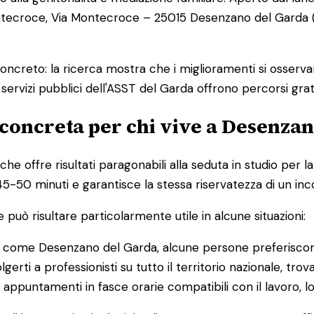
ecroce, Via Montecroce – 25015 Desenzano del Garda (BS)
 concreto: la ricerca mostra che i miglioramenti si osserv
servizi pubblici dell'ASST del Garda offrono percorsi gratu
 concreta per chi vive a Desenza
 che offre risultati paragonabili alla seduta in studio pe
a 45-50 minuti e garantisce la stessa riservatezza di un in
può risultare particolarmente utile in alcune situazioni:
i come Desenzano del Garda, alcune persone preferiscono 
volgerti a professionisti su tutto il territorio nazionale, 
e appuntamenti in fasce orarie compatibili con il lavoro, lo