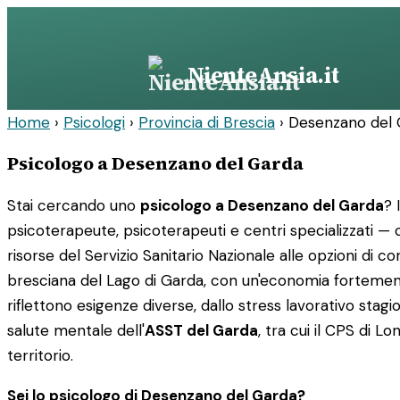
Vai
al
contenuto
NienteAnsia.it
Home
›
Psicologi
›
Provincia di Brescia
›
Desenzano del 
Psicologo a Desenzano del Garda
Stai cercando uno
psicologo a Desenzano del Garda
? 
psicoterapeute, psicoterapeuti e centri specializzati — con
risorse del Servizio Sanitario Nazionale alle opzioni d
bresciana del Lago di Garda, con un'economia fortemente 
riflettono esigenze diverse, dallo stress lavorativo stagion
salute mentale dell'
ASST del Garda
, tra cui il CPS di L
territorio.
Sei lo psicologo di Desenzano del Garda?