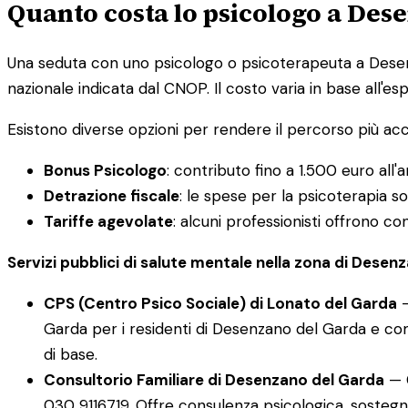
Quanto costa lo psicologo a Des
Una seduta con uno psicologo o psicoterapeuta a Des
nazionale indicata dal CNOP. Il costo varia in base all'esp
Esistono diverse opzioni per rendere il percorso più acc
Bonus Psicologo
: contributo fino a 1.500 euro all'a
Detrazione fiscale
: le spese per la psicoterapia so
Tariffe agevolate
: alcuni professionisti offrono c
Servizi pubblici di salute mentale nella zona di Desen
CPS (Centro Psico Sociale) di Lonato del Garda
—
Garda per i residenti di Desenzano del Garda e com
di base.
Consultorio Familiare di Desenzano del Garda
— C
030 9116719. Offre consulenza psicologica, sostegno 