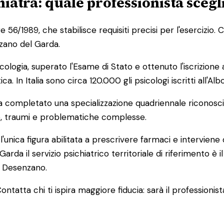
hiatra: quale professionista scegl
e 56/1989, che stabilisce requisiti precisi per l'esercizio. 
zano del Garda.
ologia, superato l'Esame di Stato e ottenuto l'iscrizione a
. In Italia sono circa 120.000 gli psicologi iscritti all'Al
completato una specializzazione quadriennale riconosciu
one, traumi e problematiche complesse.
È l'unica figura abilitata a prescrivere farmaci e intervi
arda il servizio psichiatrico territoriale di riferimento è
i Desenzano.
ontatta chi ti ispira maggiore fiducia: sarà il professionis