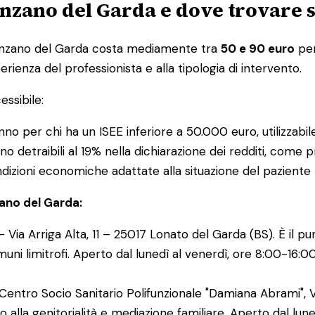
enzano del Garda e dove trovare 
enzano del Garda costa mediamente tra
50 e 90 euro
per
erienza del professionista e alla tipologia di intervento.
essibile:
nno per chi ha un ISEE inferiore a 50.000 euro, utilizzabile 
no detraibili al 19% nella dichiarazione dei redditi, come pr
ondizioni economiche adattate alla situazione del paziente
zano del Garda:
 Via Arriga Alta, 11 – 25017 Lonato del Garda (BS). È il pu
uni limitrofi. Aperto dal lunedì al venerdì, ore 8:00-16:0
entro Socio Sanitario Polifunzionale "Damiana Abrami", 
alla genitorialità e mediazione familiare. Aperto dal lune