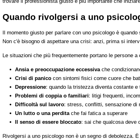
trovare il professionista giusto è più importante che iniziar
Quando rivolgersi a uno psicolog
Il momento giusto per parlare con uno psicologo è quando s
Non c'è bisogno di aspettare una crisi: anzi, prima si inter
Le situazioni che più frequentemente portano le persone a 
Ansia e preoccupazione eccessiva
che condizionano
Crisi di panico
con sintomi fisici come cuore che batt
Depressione
: quando la tristezza diventa costante e
Problemi di coppia o familiari
: litigi frequenti, inc
Difficoltà sul lavoro
: stress, conflitti, sensazione di
Un lutto o una perdita
che fai fatica a superare
Il senso di essere bloccato
: sai che qualcosa deve 
Rivolgersi a uno psicologo non è un segno di debolezza. È u