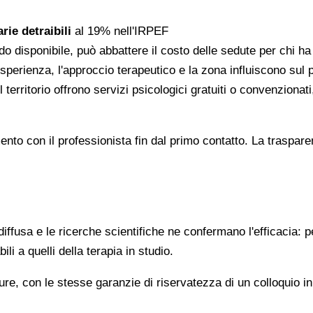
rie detraibili
al 19% nell'IRPEF
do disponibile, può abbattere il costo delle sedute per chi h
l'esperienza, l'approccio terapeutico e la zona influiscono sul
 territorio offrono servizi psicologici gratuiti o convenzion
gomento con il professionista fin dal primo contatto. La trasp
ffusa e le ricerche scientifiche ne confermano l'efficacia: p
ili a quelli della terapia in studio.
re, con le stesse garanzie di riservatezza di un colloquio i