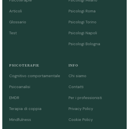
Psicoterapie
Psicologi Milano
Articoli
Psicologi Roma
Glossario
Psicologi Torino
Test
Psicologi Napoli
Psicologi Bologna
PSICOTERAPIE
INFO
Cognitivo comportamentale
Chi siamo
Psicoanalisi
Contatti
EMDR
Per i professionisti
Terapia di coppia
Privacy Policy
Mindfulness
Cookie Policy