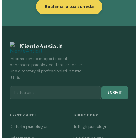
Reclama la tua scheda
NienteAnsia.it
Informazione e supporto per il
benessere psicologico. Test, articoli e
una directory di professionisti in tutta
Italia.
ISCRIVITI
CONTENUTI
DIRECTORY
Disturbi psicologici
Tutti gli psicologi