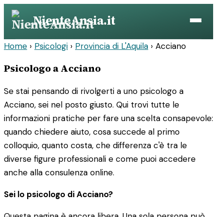
Vai
NienteAnsia.it
al
contenuto
Home
›
Psicologi
›
Provincia di L'Aquila
›
Acciano
Psicologo a Acciano
Se stai pensando di rivolgerti a uno psicologo a
Acciano, sei nel posto giusto. Qui trovi tutte le
informazioni pratiche per fare una scelta consapevole:
quando chiedere aiuto, cosa succede al primo
colloquio, quanto costa, che differenza c'è tra le
diverse figure professionali e come puoi accedere
anche alla consulenza online.
Sei lo psicologo di Acciano?
Questa pagina è ancora libera. Una sola persona può