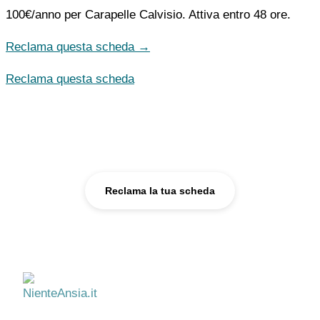
100€/anno
per Carapelle Calvisio. Attiva entro 48 ore.
Reclama questa scheda →
Reclama questa scheda
Sei uno psicologo?
Reclama la tua scheda e fatti trovare da chi ha bisogno di te.
Reclama la tua scheda
NienteAnsia.it
Informazione e supporto per il benessere