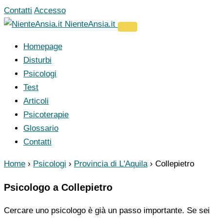
Vai
Contatti
Accesso
al
NienteAnsia.it
contenuto
Homepage
Disturbi
Psicologi
Test
Articoli
Psicoterapie
Glossario
Contatti
Home
›
Psicologi
›
Provincia di L'Aquila
›
Collepietro
Psicologo a Collepietro
Cercare uno psicologo è già un passo importante. Se sei