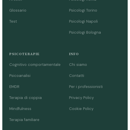
Glossario
Psicologi Torino
Test
Psicologi Napoli
Psicologi Bologna
PSICOTERAPIE
INFO
Cognitivo comportamentale
Chi siamo
Psicoanalisi
Contatti
EMDR
Per i professionisti
Terapia di coppia
Privacy Policy
Mindfulness
Cookie Policy
Terapia familiare