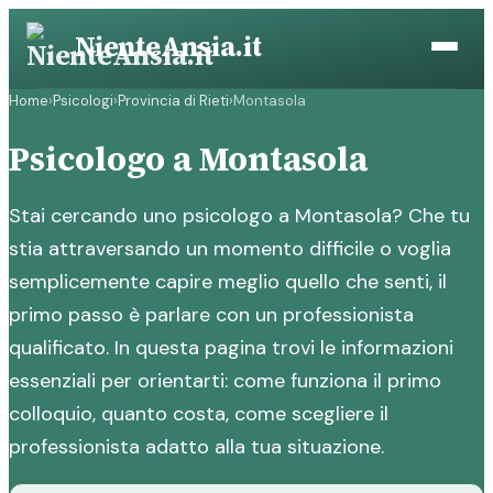
Vai
NienteAnsia.it
al
contenuto
Home
›
Psicologi
›
Provincia di Rieti
›
Montasola
Psicologo a Montasola
Stai cercando uno psicologo a Montasola? Che tu
stia attraversando un momento difficile o voglia
semplicemente capire meglio quello che senti, il
primo passo è parlare con un professionista
qualificato. In questa pagina trovi le informazioni
essenziali per orientarti: come funziona il primo
colloquio, quanto costa, come scegliere il
professionista adatto alla tua situazione.