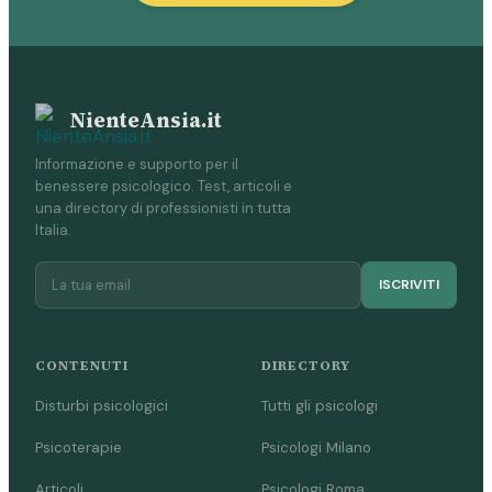
NienteAnsia.it
Informazione e supporto per il
benessere psicologico. Test, articoli e
una directory di professionisti in tutta
Italia.
ISCRIVITI
CONTENUTI
DIRECTORY
Disturbi psicologici
Tutti gli psicologi
Psicoterapie
Psicologi Milano
Articoli
Psicologi Roma