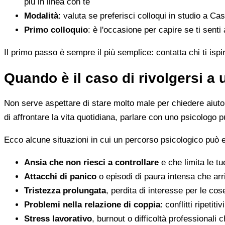
più in linea con te
Modalità
: valuta se preferisci colloqui in studio a Cas
Primo colloquio
: è l'occasione per capire se ti senti
Il primo passo è sempre il più semplice: contatta chi ti ispi
Quando è il caso di rivolgersi a
Non serve aspettare di stare molto male per chiedere aiuto. 
di affrontare la vita quotidiana, parlare con uno psicologo p
Ecco alcune situazioni in cui un percorso psicologico può e
Ansia che non riesci a controllare
e che limita le tu
Attacchi di panico
o episodi di paura intensa che arr
Tristezza prolungata
, perdita di interesse per le co
Problemi nella relazione di coppia
: conflitti ripeti
Stress lavorativo
, burnout o difficoltà professionali 