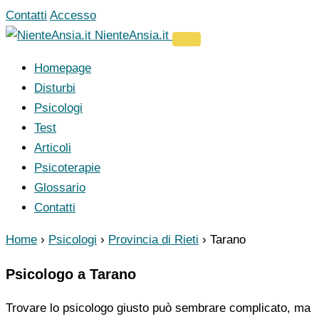
Vai
Contatti
Accesso
al
NienteAnsia.it
contenuto
Homepage
Disturbi
Psicologi
Test
Articoli
Psicoterapie
Glossario
Contatti
Home
›
Psicologi
›
Provincia di Rieti
›
Tarano
Psicologo a Tarano
Trovare lo psicologo giusto può sembrare complicato, ma