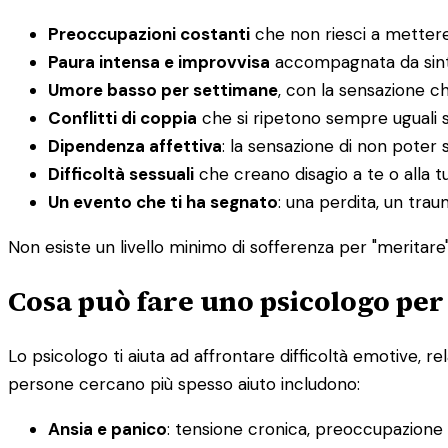
Preoccupazioni costanti
che non riesci a mettere
Paura intensa e improvvisa
accompagnata da sintom
Umore basso per settimane
, con la sensazione c
Conflitti di coppia
che si ripetono sempre uguali 
Dipendenza affettiva
: la sensazione di non poter s
Difficoltà sessuali
che creano disagio a te o alla t
Un evento che ti ha segnato
: una perdita, un tra
Non esiste un livello minimo di sofferenza per "meritare" 
Cosa può fare uno psicologo per
Lo psicologo ti aiuta ad affrontare difficoltà emotive, re
persone cercano più spesso aiuto includono:
Ansia e panico
: tensione cronica, preoccupazione in