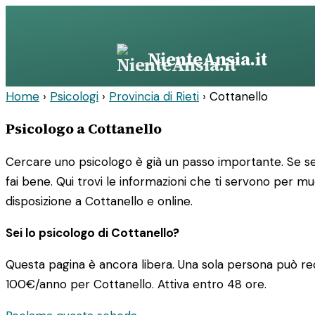
Vai
al
contenuto
NienteAnsia.it
Home
›
Psicologi
›
Provincia di Rieti
›
Cottanello
Psicologo a Cottanello
Cercare uno psicologo è già un passo importante. Se sei
fai bene. Qui trovi le informazioni che ti servono per m
disposizione a Cottanello e online.
Sei lo psicologo di Cottanello?
Questa pagina è ancora libera. Una sola persona può rec
100€/anno
per Cottanello. Attiva entro 48 ore.