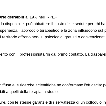
rie detraibili
al 19% nell'IRPEF
do disponibile, può abbattere il costo delle sedute per chi h
l'esperienza, l'approccio terapeutico e la zona influiscono sul
 territorio offrono servizi psicologici gratuiti o convenzion
gomento con il professionista fin dal primo contatto. La trasp
ffusa e le ricerche scientifiche ne confermano l'efficacia: p
ili a quelli della terapia in studio.
re, con le stesse garanzie di riservatezza di un colloquio i