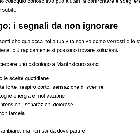
imo colloquio conoscitivo può aiutarti a confrontare e scegli
e subito.
o: i segnali da non ignorare
enti che qualcosa nella tua vita non va come vorresti e le s
viene, più rapidamente si possono trovare soluzioni.
 cercare uno psicologo a Martinsicuro sono:
 le scelte quotidiane
e forte, respiro corto, sensazione di svenire
 toglie energia e motivazione
omprensioni, separazioni dolorose
 non farcela
cambiare, ma non sai da dove partire