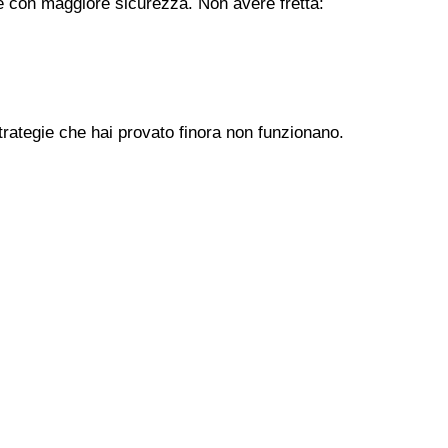
ere con maggiore sicurezza. Non avere fretta:
trategie che hai provato finora non funzionano.