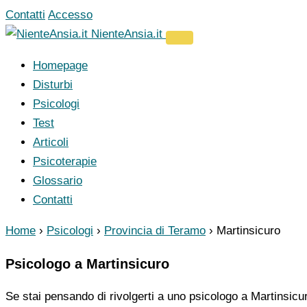
Vai
Contatti
Accesso
al
NienteAnsia.it
contenuto
Homepage
Disturbi
Psicologi
Test
Articoli
Psicoterapie
Glossario
Contatti
Home
›
Psicologi
›
Provincia di Teramo
›
Martinsicuro
Psicologo a Martinsicuro
Se stai pensando di rivolgerti a uno psicologo a Martinsicur