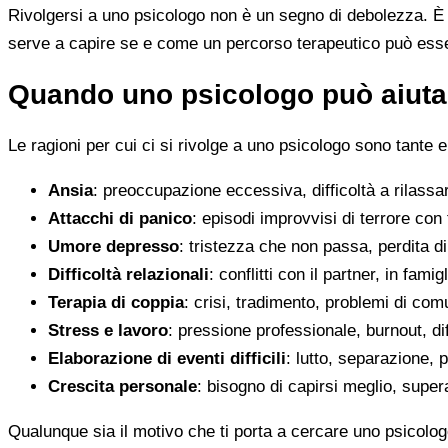
Rivolgersi a uno psicologo non è un segno di debolezza. È u
serve a capire se e come un percorso terapeutico può esser
Quando uno psicologo può aiutar
Le ragioni per cui ci si rivolge a uno psicologo sono tante e
Ansia
: preoccupazione eccessiva, difficoltà a rilassa
Attacchi di panico
: episodi improvvisi di terrore con 
Umore depresso
: tristezza che non passa, perdita 
Difficoltà relazionali
: conflitti con il partner, in fami
Terapia di coppia
: crisi, tradimento, problemi di co
Stress e lavoro
: pressione professionale, burnout, diff
Elaborazione di eventi difficili
: lutto, separazione, p
Crescita personale
: bisogno di capirsi meglio, super
Qualunque sia il motivo che ti porta a cercare uno psicologo