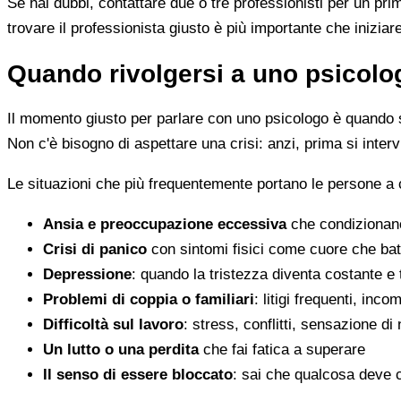
Se hai dubbi, contattare due o tre professionisti per un pr
trovare il professionista giusto è più importante che iniziar
Quando rivolgersi a uno psicolog
Il momento giusto per parlare con uno psicologo è quando s
Non c'è bisogno di aspettare una crisi: anzi, prima si inter
Le situazioni che più frequentemente portano le persone a
Ansia e preoccupazione eccessiva
che condizionano
Crisi di panico
con sintomi fisici come cuore che batt
Depressione
: quando la tristezza diventa costante e
Problemi di coppia o familiari
: litigi frequenti, inc
Difficoltà sul lavoro
: stress, conflitti, sensazione di
Un lutto o una perdita
che fai fatica a superare
Il senso di essere bloccato
: sai che qualcosa deve 