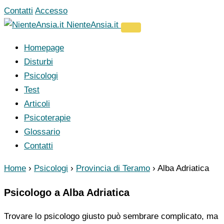
Vai
Contatti
Accesso
al
NienteAnsia.it
contenuto
Homepage
Disturbi
Psicologi
Test
Articoli
Psicoterapie
Glossario
Contatti
Home
›
Psicologi
›
Provincia di Teramo
›
Alba Adriatica
Psicologo a Alba Adriatica
Trovare lo psicologo giusto può sembrare complicato, ma