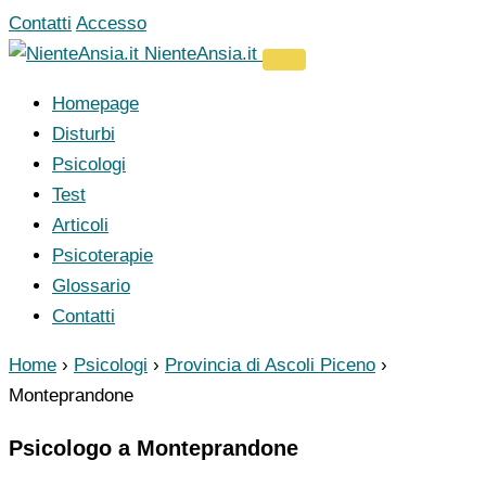
Vai
Contatti
Accesso
al
NienteAnsia.it
contenuto
Homepage
Disturbi
Psicologi
Test
Articoli
Psicoterapie
Glossario
Contatti
Home
›
Psicologi
›
Provincia di Ascoli Piceno
›
Monteprandone
Psicologo a Monteprandone