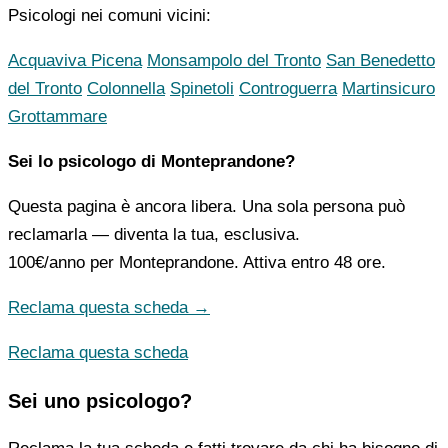
Psicologi nei comuni vicini:
Acquaviva Picena
Monsampolo del Tronto
San Benedetto
del Tronto
Colonnella
Spinetoli
Controguerra
Martinsicuro
Grottammare
Sei lo psicologo di Monteprandone?
Questa pagina è ancora libera. Una sola persona può
reclamarla — diventa la tua, esclusiva.
100€/anno
per Monteprandone. Attiva entro 48 ore.
Reclama questa scheda →
Reclama questa scheda
Sei uno psicologo?