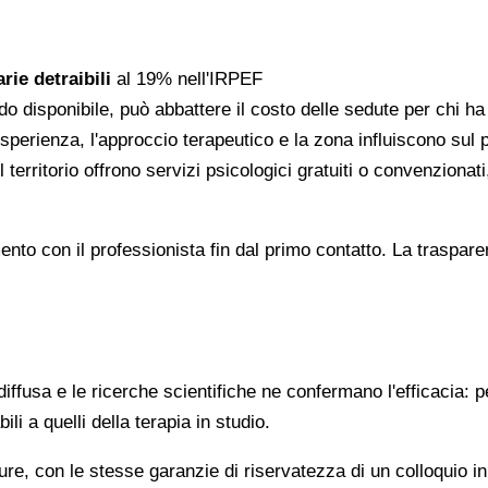
rie detraibili
al 19% nell'IRPEF
do disponibile, può abbattere il costo delle sedute per chi h
l'esperienza, l'approccio terapeutico e la zona influiscono sul
 territorio offrono servizi psicologici gratuiti o convenzion
gomento con il professionista fin dal primo contatto. La trasp
ffusa e le ricerche scientifiche ne confermano l'efficacia: p
ili a quelli della terapia in studio.
re, con le stesse garanzie di riservatezza di un colloquio i