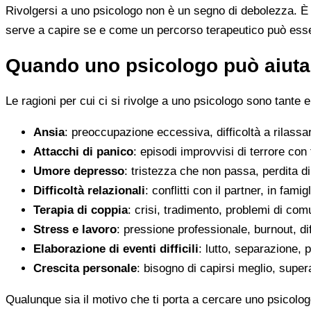
Rivolgersi a uno psicologo non è un segno di debolezza. È u
serve a capire se e come un percorso terapeutico può esser
Quando uno psicologo può aiutar
Le ragioni per cui ci si rivolge a uno psicologo sono tante e
Ansia
: preoccupazione eccessiva, difficoltà a rilassa
Attacchi di panico
: episodi improvvisi di terrore con 
Umore depresso
: tristezza che non passa, perdita 
Difficoltà relazionali
: conflitti con il partner, in fami
Terapia di coppia
: crisi, tradimento, problemi di co
Stress e lavoro
: pressione professionale, burnout, diff
Elaborazione di eventi difficili
: lutto, separazione, p
Crescita personale
: bisogno di capirsi meglio, super
Qualunque sia il motivo che ti porta a cercare uno psicolog