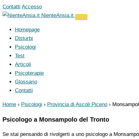
Vai
Contatti
Accesso
al
NienteAnsia.it
contenuto
Homepage
Disturbi
Psicologi
Test
Articoli
Psicoterapie
Glossario
Contatti
Home
›
Psicologi
›
Provincia di Ascoli Piceno
›
Monsampolo
Psicologo a Monsampolo del Tronto
Se stai pensando di rivolgerti a uno psicologo a Monsampolo