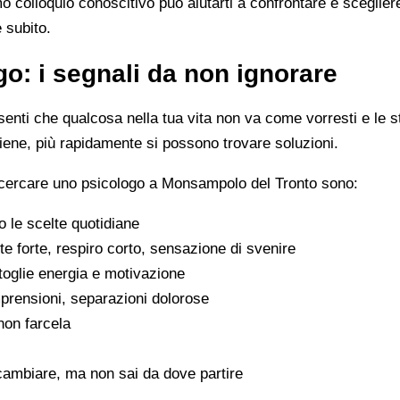
imo colloquio conoscitivo può aiutarti a confrontare e scegli
e subito.
o: i segnali da non ignorare
enti che qualcosa nella tua vita non va come vorresti e le s
viene, più rapidamente si possono trovare soluzioni.
 cercare uno psicologo a Monsampolo del Tronto sono:
 le scelte quotidiane
e forte, respiro corto, sensazione di svenire
 toglie energia e motivazione
omprensioni, separazioni dolorose
 non farcela
cambiare, ma non sai da dove partire