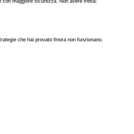
ere con maggiore sicurezza. Non avere fretta:
trategie che hai provato finora non funzionano.