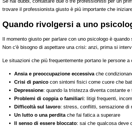
Se hai dubbi, contattare due o tre professionisti per un pr
trovare il professionista giusto è più importante che iniziar
Quando rivolgersi a uno psicolog
Il momento giusto per parlare con uno psicologo è quando s
Non c'è bisogno di aspettare una crisi: anzi, prima si inter
Le situazioni che più frequentemente portano le persone a
Ansia e preoccupazione eccessiva
che condizionano
Crisi di panico
con sintomi fisici come cuore che batt
Depressione
: quando la tristezza diventa costante e
Problemi di coppia o familiari
: litigi frequenti, inc
Difficoltà sul lavoro
: stress, conflitti, sensazione di
Un lutto o una perdita
che fai fatica a superare
Il senso di essere bloccato
: sai che qualcosa deve 