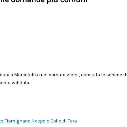
sta a Marcetelli o nei comuni vicini, consulta le schede disp
ente validata.
to
Fiamignano
Nespolo
Colle di Tora