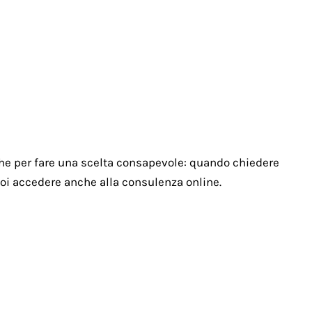
Contatti
Accesso
gi
Test
Articoli
Psicoterapie
Glossario
Contatti
tiche per fare una scelta consapevole: quando chiedere
uoi accedere anche alla consulenza online.