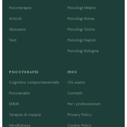
Psicoterapie
Psicologi Milano
Articoli
Psicologi Roma
Glossario
Psicologi Torino
Test
Psicologi Napoli
Psicologi Bologna
PSICOTERAPIE
INFO
Cognitivo comportamentale
Chi siamo
Psicoanalisi
Contatti
EMDR
Per i professionisti
Terapia di coppia
Privacy Policy
Mindfulness
Cookie Policy