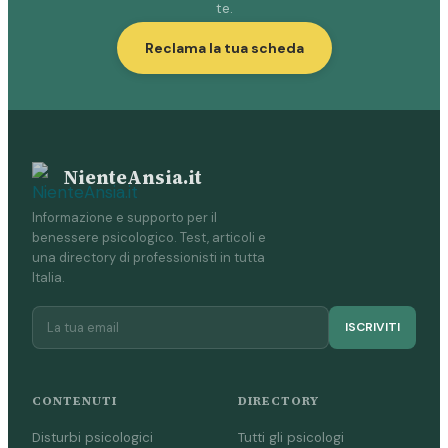
te.
Reclama la tua scheda
NienteAnsia.it
Informazione e supporto per il
benessere psicologico. Test, articoli e
una directory di professionisti in tutta
Italia.
ISCRIVITI
CONTENUTI
DIRECTORY
Disturbi psicologici
Tutti gli psicologi