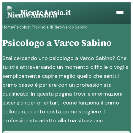
Vai
NienteAnsia.it
al
contenuto
Home
›
Psicologi
›
Provincia di Rieti
›
Varco Sabino
Psicologo a Varco Sabino
Stai cercando uno psicologo a Varco Sabino? Che
tu stia attraversando un momento difficile o voglia
semplicemente capire meglio quello che senti, il
primo passo è parlare con un professionista
qualificato. In questa pagina trovi le informazioni
essenziali per orientarti: come funziona il primo
colloquio, quanto costa, come scegliere il
professionista adatto alla tua situazione.