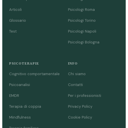
Articoli
Psicologi Roma
Glossario
Psicologi Torino
Test
Psicologi Napoli
Psicologi Bologna
PSICOTERAPIE
INFO
Cognitivo comportamentale
Chi siamo
Psicoanalisi
Contatti
EMDR
Per i professionisti
Terapia di coppia
Privacy Policy
Mindfulness
Cookie Policy