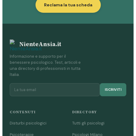
Reclama la tua scheda
NienteAnsia.it
Informazione e supporto per il
benessere psicologico. Test, articoli e
una directory di professionisti in tutta
Italia.
ISCRIVITI
CONTENUTI
DIRECTORY
Disturbi psicologici
Tutti gli psicologi
Psicoterapie
Psicologi Milano