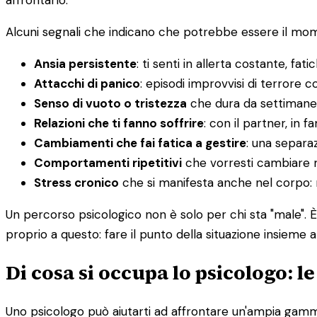
affrontarlo.
Alcuni segnali che indicano che potrebbe essere il mome
Ansia persistente
: ti senti in allerta costante, fatic
Attacchi di panico
: episodi improvvisi di terrore co
Senso di vuoto o tristezza
che dura da settimane
Relazioni che ti fanno soffrire
: con il partner, in f
Cambiamenti che fai fatica a gestire
: una separaz
Comportamenti ripetitivi
che vorresti cambiare 
Stress cronico
che si manifesta anche nel corpo: ma
Un percorso psicologico non è solo per chi sta "male". 
proprio a questo: fare il punto della situazione insieme a
Di cosa si occupa lo psicologo: l
Uno psicologo può aiutarti ad affrontare un'ampia gamma