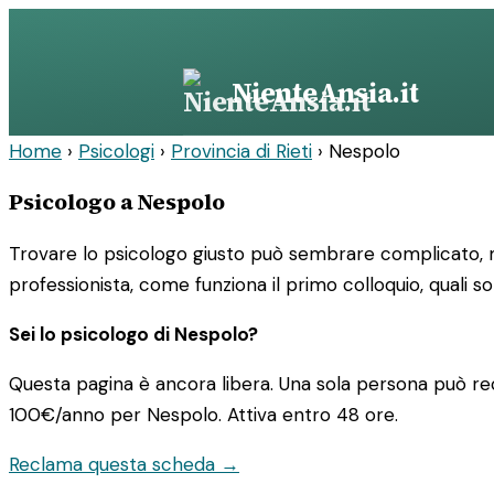
Vai
al
contenuto
NienteAnsia.it
Home
›
Psicologi
›
Provincia di Rieti
›
Nespolo
Psicologo a Nespolo
Trovare lo psicologo giusto può sembrare complicato, ma
professionista, come funziona il primo colloquio, quali so
Sei lo psicologo di Nespolo?
Questa pagina è ancora libera. Una sola persona può rec
100€/anno
per Nespolo. Attiva entro 48 ore.
Reclama questa scheda →