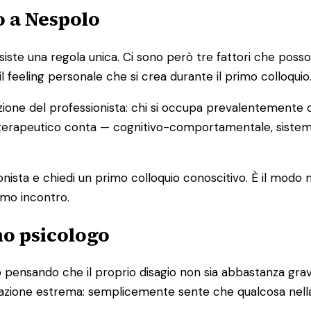
o a Nespolo
e una regola unica. Ci sono però tre fattori che possono a
il feeling personale che si crea durante il primo colloquio
zione del professionista: chi si occupa prevalentemente d
cio terapeutico conta — cognitivo-comportamentale, sist
ionista e chiedi un primo colloquio conoscitivo. È il modo
imo incontro.
no psicologo
pensando che il proprio disagio non sia abbastanza grave
ituazione estrema: semplicemente sente che qualcosa nell