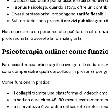
Le spese sostenute per la psicoterapia sono
detra
Il
Bonus Psicologo
, quando attivo, offre un contri
Diversi professionisti propongono
tariffe flessibili
Sul territorio sono presenti
servizi pubblici
gratuiti
Non rinunciare a un percorso che può fare la differenza 
professionista: troverete la formula giusta.
Psicoterapia online: come funzio
Fare psicoterapia online significa svolgere le sedute in v
sono comparabili a quelli dei colloqui in presenza per gra
Come funziona in pratica:
Ti colleghi tramite una piattaforma di videochiama
La seduta dura circa 45-50 minuti, esattamente c
La riservatezza è garantita dal segreto profession