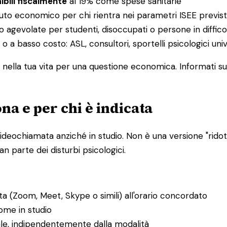
ibili fiscalmente
al 19% come spese sanitarie
buto economico per chi rientra nei parametri ISEE previst
o agevolate per studenti, disoccupati o persone in diffi
 o a basso costo: ASL, consultori, sportelli psicologici uni
nella tua vita per una questione economica. Informati sul
na e per chi è indicata
ideochiamata anziché in studio. Non è una versione "ridotta
n parte dei disturbi psicologici.
ta (Zoom, Meet, Skype o simili) all'orario concordato
ome in studio
ale, indipendentemente dalla modalità