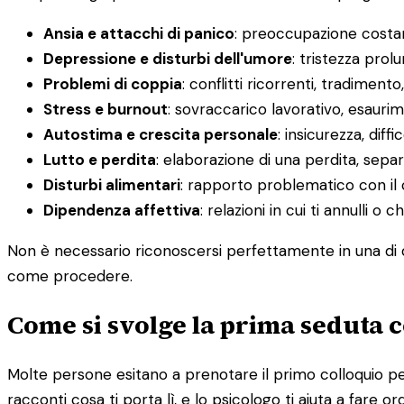
Ansia e attacchi di panico
: preoccupazione costant
Depressione e disturbi dell'umore
: tristezza prol
Problemi di coppia
: conflitti ricorrenti, tradimento
Stress e burnout
: sovraccarico lavorativo, esauri
Autostima e crescita personale
: insicurezza, diff
Lutto e perdita
: elaborazione di una perdita, sepa
Disturbi alimentari
: rapporto problematico con il 
Dipendenza affettiva
: relazioni in cui ti annulli 
Non è necessario riconoscersi perfettamente in una di q
come procedere.
Come si svolge la prima seduta c
Molte persone esitano a prenotare il primo colloquio per
racconti cosa ti porta lì, e lo psicologo ti aiuta a fare or