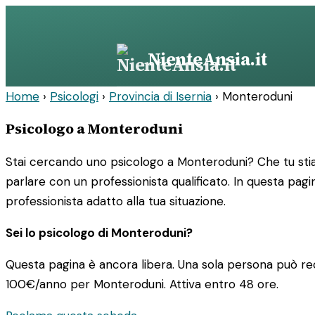
Vai
al
contenuto
NienteAnsia.it
Home
›
Psicologi
›
Provincia di Isernia
›
Monteroduni
Psicologo a Monteroduni
Stai cercando uno psicologo a Monteroduni? Che tu stia
parlare con un professionista qualificato. In questa pagin
professionista adatto alla tua situazione.
Sei lo psicologo di Monteroduni?
Questa pagina è ancora libera. Una sola persona può rec
100€/anno
per Monteroduni. Attiva entro 48 ore.