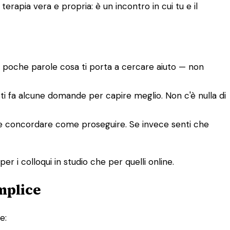
rapia vera e propria: è un incontro in cui tu e il
n poche parole cosa ti porta a cercare aiuto — non
e ti fa alcune domande per capire meglio. Non c'è nulla di
tete concordare come proseguire. Se invece senti che
er i colloqui in studio che per quelli online.
mplice
e: