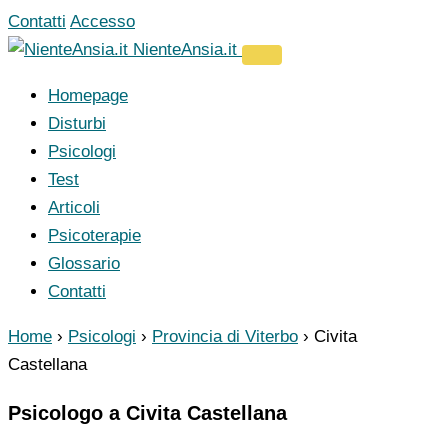
Vai
Contatti
Accesso
al
NienteAnsia.it
contenuto
Homepage
Disturbi
Psicologi
Test
Articoli
Psicoterapie
Glossario
Contatti
Home
›
Psicologi
›
Provincia di Viterbo
›
Civita
Castellana
Psicologo a Civita Castellana