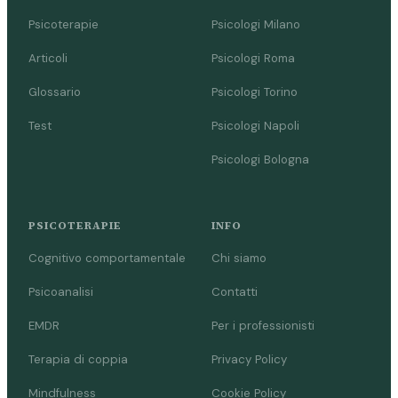
Psicoterapie
Psicologi Milano
Articoli
Psicologi Roma
Glossario
Psicologi Torino
Test
Psicologi Napoli
Psicologi Bologna
PSICOTERAPIE
INFO
Cognitivo comportamentale
Chi siamo
Psicoanalisi
Contatti
EMDR
Per i professionisti
Terapia di coppia
Privacy Policy
Mindfulness
Cookie Policy