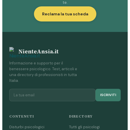
te.
Reclama la tua scheda
NienteAnsia.it
Informazione e supporto per il
benessere psicologico. Test, articoli e
una directory di professionisti in tutta
Italia.
ISCRIVITI
CONTENUTI
DIRECTORY
Disturbi psicologici
Tutti gli psicologi