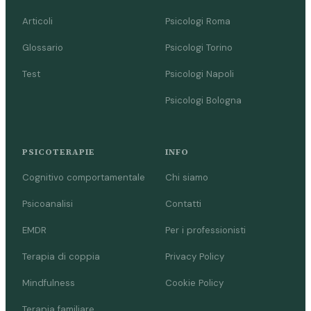
Articoli
Psicologi Roma
Glossario
Psicologi Torino
Test
Psicologi Napoli
Psicologi Bologna
PSICOTERAPIE
INFO
Cognitivo comportamentale
Chi siamo
Psicoanalisi
Contatti
EMDR
Per i professionisti
Terapia di coppia
Privacy Policy
Mindfulness
Cookie Policy
Terapia familiare