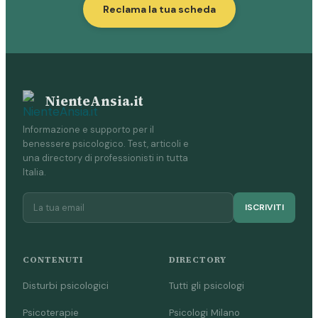
Reclama la tua scheda
NienteAnsia.it
Informazione e supporto per il
benessere psicologico. Test, articoli e
una directory di professionisti in tutta
Italia.
ISCRIVITI
CONTENUTI
DIRECTORY
Disturbi psicologici
Tutti gli psicologi
Psicoterapie
Psicologi Milano