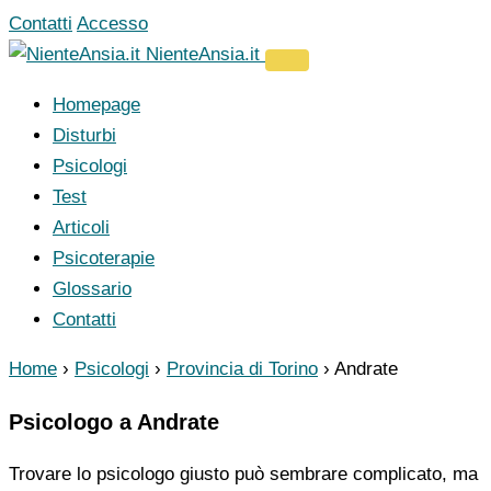
Vai
Contatti
Accesso
al
NienteAnsia.it
contenuto
Homepage
Disturbi
Psicologi
Test
Articoli
Psicoterapie
Glossario
Contatti
Home
›
Psicologi
›
Provincia di Torino
›
Andrate
Psicologo a Andrate
Trovare lo psicologo giusto può sembrare complicato, ma